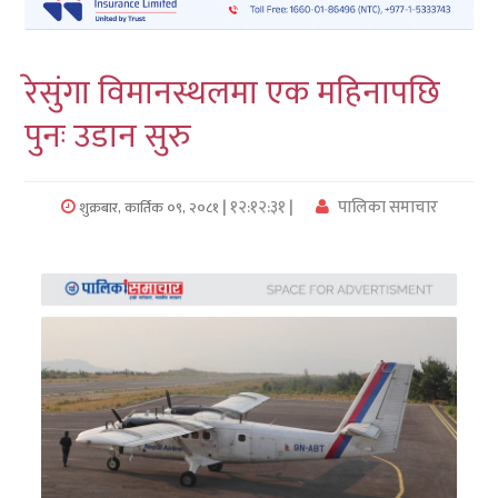
लुम्बिनी
रेसुंगा विमानस्थलमा एक महिनापछि
कर्णाली
पुनः उडान सुरु
सुदुरपश्चिम
प्रदेश/
| १२:१२:३१ |
पालिका समाचार
शुक्रबार, कार्तिक ०९, २०८१
पालिका
समाचार
अन्तरवार्ता
फोटो
समाचार
भिडियो