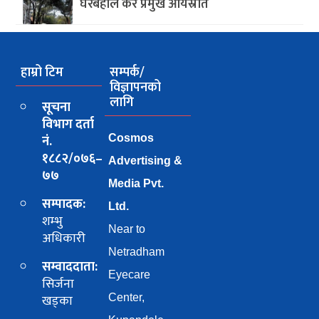
घरबहाल कर प्रमुख आयस्रोत
हाम्रो टिम
सम्पर्क/
विज्ञापनको
लागि
सूचना
विभाग दर्ता
नं.
Cosmos
१८८२/०७६–
Advertising &
७७
Media Pvt.
सम्पादक:
Ltd.
शम्भु
Near to
अधिकारी
Netradham
सम्वाददाता:
Eyecare
सिर्जना
खड्का
Center,