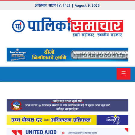
आइतबार
,
साउन
२४
,
२०८३
| August 9, 2026
मुख्य
समाचार
हाम्रो
पालिका
प्रदेश
☰
१
प्रदेश
२
बागमती
गण्डकी