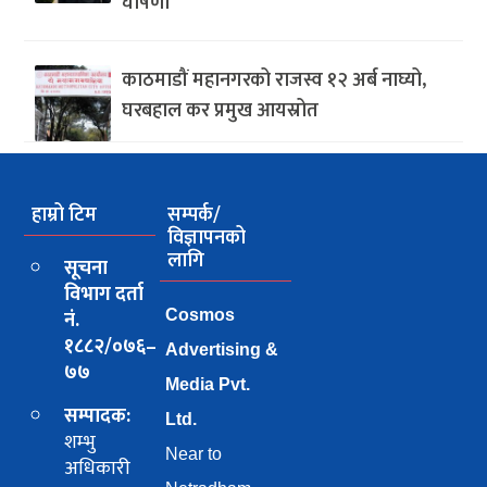
घोषणा
काठमाडौं महानगरको राजस्व १२ अर्ब नाघ्यो,
घरबहाल कर प्रमुख आयस्रोत
हाम्रो टिम
सम्पर्क/
विज्ञापनको
लागि
सूचना
विभाग दर्ता
नं.
Cosmos
१८८२/०७६–
Advertising &
७७
Media Pvt.
सम्पादक:
Ltd.
शम्भु
Near to
अधिकारी