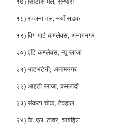
१७) सिटिसि मल, सुन्धारा
१८) रञ्जना मल, नयाँ सडक
१९) विग मार्ट कम्प्लेक्स, अनामनगर
२०) एटि कम्प्लेक्स, न्यू प्लाजा
२१) भाटभटेनी, अनामनगर
२२) आइटी प्लाजा, कमलादी
२३) संकटा चोक, टेवहाल
२४) के. एल. टावर, चाबहिल