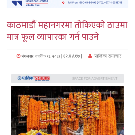
लुम्बिनी
काठमाडौं महानगरमा तोकिएको ठाउमा
कर्णाली
मात्र फूल व्यापारका गर्न पाउने
सुदुरपश्चिम
प्रदेश/
| १२:४४:१७ |
पालिका समाचार
मंगलबार, कार्तिक १३, २०८१
पालिका
समाचार
अन्तरवार्ता
फोटो
समाचार
भिडियो