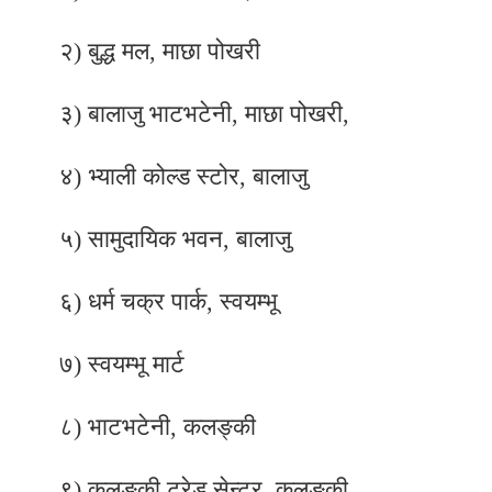
२) बुद्ध मल, माछा पोखरी
३) बालाजु भाटभटेनी, माछा पोखरी,
४) भ्याली कोल्ड स्टोर, बालाजु
५) सामुदायिक भवन, बालाजु
६) धर्म चक्र पार्क, स्वयम्भू
७) स्वयम्भू मार्ट
८) भाटभटेनी, कलङ्की
९) कलङ्की ट्र्रेड सेन्टर, कलङ्की