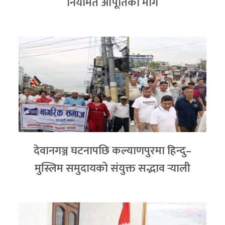
नियमित आपूर्तिको माग
देवानगञ्ज घटनापछि कल्याणपुरमा हिन्दु–
मुस्लिम समुदायको संयुक्त सद्भाव र्‍याली