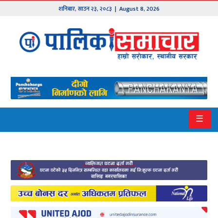
शनिबार
,
साउन
२३
,
२०८३
| August 8, 2026
मुख्य
समाचार
हाम्रो
पालिका
प्रदेश
☰
१
प्रदेश
२
बागमती
गण्डकी