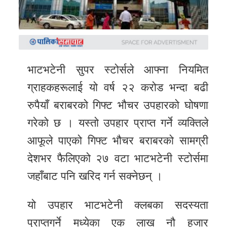
समाचार
अन्य
समाचार
Preeti
भाटभटेनी सुपर स्टोर्सले आफ्ना नियमित
to
ग्राहकहरूलाई यो वर्ष २२ करोड भन्दा बढी
unicode
रुपैयाँ बराबरको गिफ्ट भौचर उपहारको घोषणा
स्थानीय
गरेको छ । यस्तो उपहार प्राप्त गर्ने व्यक्तिले
तह
आफूले पाएको गिफ्ट भौचर बराबरको सामग्री
देशभर फैलिएको २७ वटा भाटभटेनी स्टोर्समा
English
जहाँबाट पनि खरिद गर्न सक्नेछन् ।
यो उपहार भाटभटेनी क्लबका सदस्यता
प्राप्तगर्ने मध्येका एक लाख नौ हजार