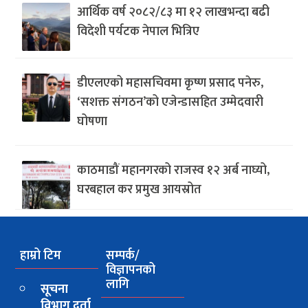
आर्थिक वर्ष २०८२/८३ मा १२ लाखभन्दा बढी
विदेशी पर्यटक नेपाल भित्रिए
डीएलएको महासचिवमा कृष्ण प्रसाद पनेरु,
‘सशक्त संगठन’को एजेन्डासहित उम्मेदवारी
घोषणा
काठमाडौं महानगरको राजस्व १२ अर्ब नाघ्यो,
घरबहाल कर प्रमुख आयस्रोत
हाम्रो टिम
सम्पर्क/
विज्ञापनको
लागि
सूचना
विभाग दर्ता