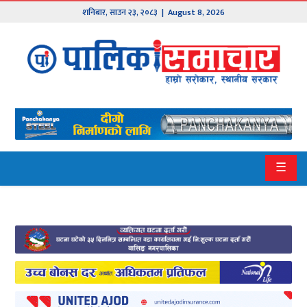
शनिबार
,
साउन
२३
,
२०८३
| August 8, 2026
मुख्य
समाचार
हाम्रो
पालिका
प्रदेश
☰
१
प्रदेश
२
बागमती
गण्डकी