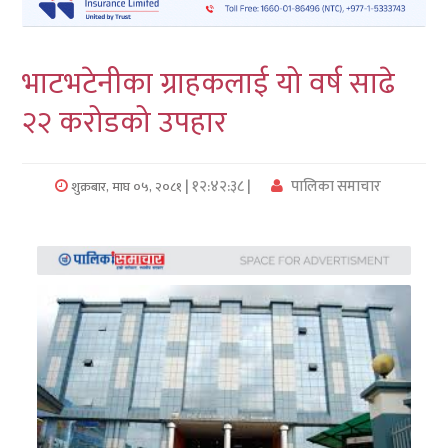
लुम्बिनी
भाटभटेनीका ग्राहकलाई यो वर्ष साढे
कर्णाली
२२ करोडको उपहार
सुदुरपश्चिम
प्रदेश/
| १२:४२:३८ |
पालिका समाचार
शुक्रबार, माघ ०५, २०८१
पालिका
समाचार
अन्तरवार्ता
फोटो
समाचार
भिडियो