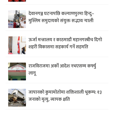
देवानगञ्ज घटनापछि कल्याणपुरमा हिन्दु–
मुस्लिम समुदायको संयुक्त सद्भाव र्‍याली
ऊर्जा मन्त्रालय र काठमाडौं महानगरबीच दिगो
शहरी विकासमा सहकार्य गर्ने सहमति
राजविराजमा अर्को आदेश नभएसम्म कर्फ्यु
लागू
जापानको कुमामोतोमा शक्तिशाली भूकम्प: १३
जनाको मृत्यु, व्यापक क्षति