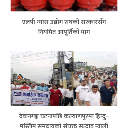
एलपी ग्यास उद्योग संघको सरकारसँग
नियमित आपूर्तिको माग
देवानगञ्ज घटनापछि कल्याणपुरमा हिन्दु–
मुस्लिम समुदायको संयुक्त सद्भाव र्‍याली