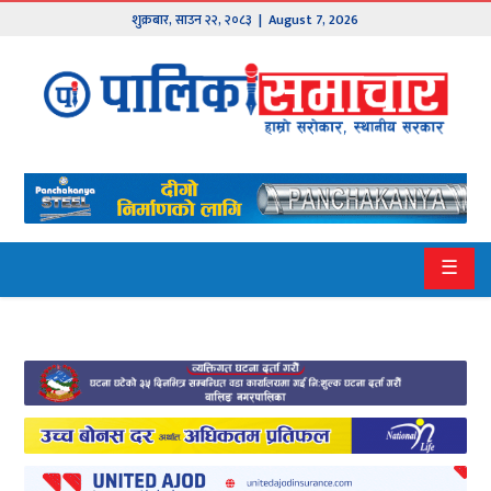
शुक्रबार
,
साउन
२२
,
२०८३
| August 7, 2026
मुख्य
समाचार
हाम्रो
पालिका
प्रदेश
☰
१
प्रदेश
२
बागमती
गण्डकी