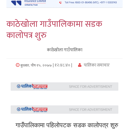
लुम्बिनी
काठेखोला गाउँपालिकामा सडक
कर्णाली
कालोपत्र शुरु
सुदुरपश्चिम
काठेखोला गाउँपालिका
प्रदेश/
पालिका
| १२:४८:४० |
पालिका समाचार
बुधबार, पौष १५, २०७७
समाचार
अन्तरवार्ता
फोटो
समाचार
भिडियो
गाउँपालिकामा पहिलोपटक सडक कालोपत्र शुरु