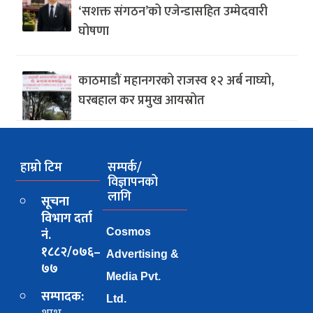
‘सशक्त संगठन’को एजेन्डासहित उम्मेदवारी
घोषणा
काठमाडौं महानगरको राजस्व १२ अर्ब नाघ्यो,
घरबहाल कर प्रमुख आयस्रोत
हाम्रो टिम
सम्पर्क/
विज्ञापनको
लागि
सूचना
विभाग दर्ता
नं.
Cosmos
१८८२/०७६–
Advertising &
७७
Media Pvt.
सम्पादक:
Ltd.