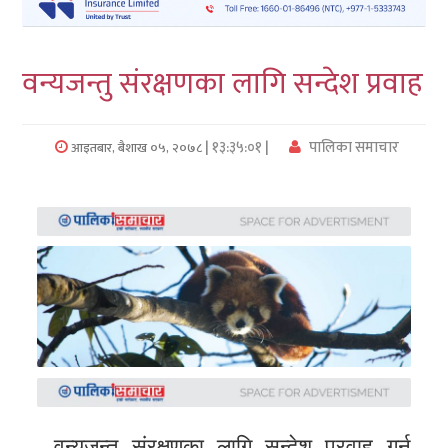
लुम्बिनी
वन्यजन्तु संरक्षणका लागि सन्देश प्रवाह
कर्णाली
सुदुरपश्चिम
| १३:३५:०१ |
पालिका समाचार
आइतबार, बैशाख ०५, २०७८
प्रदेश/
पालिका
समाचार
अन्तरवार्ता
फोटो
समाचार
भिडियो
वन्यजन्तु संरक्षणका लागि सन्देश प्रवाह गर्न