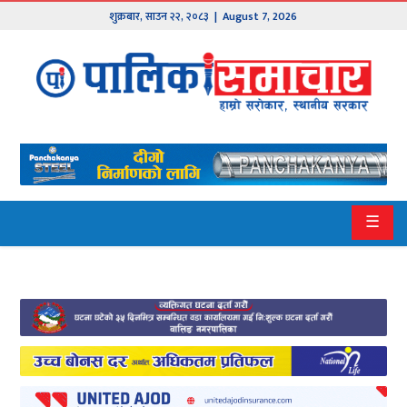
शुक्रबार
,
साउन
२२
,
२०८३
| August 7, 2026
मुख्य
समाचार
हाम्रो
पालिका
प्रदेश
☰
१
प्रदेश
२
बागमती
गण्डकी