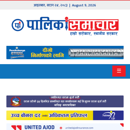
आइतबार
,
साउन
२४
,
२०८३
| August 9, 2026
मुख्य
समाचार
हाम्रो
पालिका
प्रदेश
☰
१
प्रदेश
२
बागमती
गण्डकी