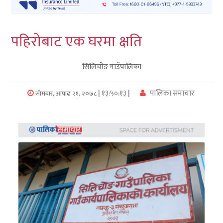
लुम्बिनी
पहिरोबाट एक घरमा क्षति
कर्णाली
सिलिचोङ गाउँपालिका
सुदुरपश्चिम
प्रदेश/
| १३:५०:१३ |
पालिका समाचार
सोमबार, आषाढ २१, २०७८
पालिका
समाचार
अन्तरवार्ता
फोटो
समाचार
भिडियो