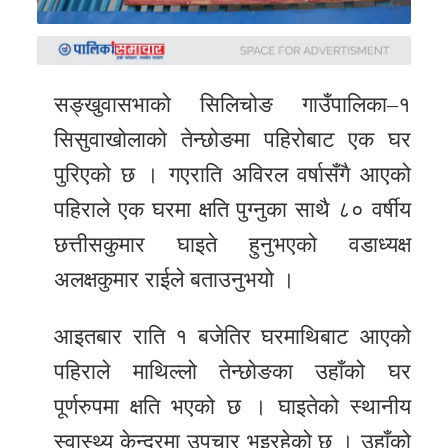
समाचार
अन्य
समाचार
सङ्खुवासभाको सिलिचोङ गाउँपालिका–१
Preeti
सिसुवाखोलाको तेन्छोङमा पहिरोबाट एक घर
to
पुरिएको छ । गएराति अविरल वर्षासँगै आएको
unicode
पहिराले एक घरमा क्षति पुग्नुका साथै ८० वर्षीय
स्थानीय
छत्तीसकुमार घाइते हुनुभएको वडाध्यक्ष
तह
अलक्षकुमार राईले बताउनुभयो ।
English
आइतबार राति १ बजेतिर घरमाथिबाट आएको
पहिराले माथिल्लो तेन्छोङका उहाँको घर
पूर्णरुपमा क्षति भएको छ । घाइतेको स्थानीय
स्वास्थ्य केन्द्रमा उपचार भइरहेको छ । उहाँको