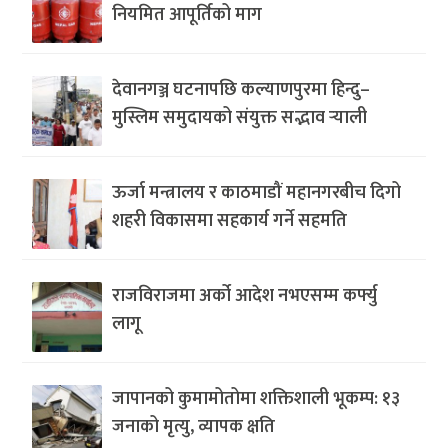
नियमित आपूर्तिको माग
देवानगञ्ज घटनापछि कल्याणपुरमा हिन्दु–
मुस्लिम समुदायको संयुक्त सद्भाव र्‍याली
ऊर्जा मन्त्रालय र काठमाडौं महानगरबीच दिगो
शहरी विकासमा सहकार्य गर्ने सहमति
राजविराजमा अर्को आदेश नभएसम्म कर्फ्यु
लागू
जापानको कुमामोतोमा शक्तिशाली भूकम्प: १३
जनाको मृत्यु, व्यापक क्षति