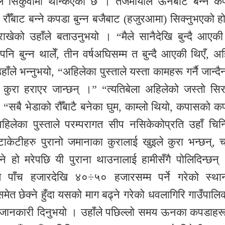
िले सिकुवामा थन्किएको छ । तेजमाँयाले ऊनबाट बन्ने क
रौँबाट बन्ने कपडा बुन्न बजैबाट (हजुरआमा) सिक्नुभएको ह
खेको उहाँले बताउनुभयो । “मैले सानैदेखि बुन्दै आएकी ह
 पनि बुन्न थालेँ, तीन वर्षअघिसम्म त बुन्दै आएकी थिएँ, अह
उहाँले भन्नुभयो, “अहिलेका पुस्ताले यस्ता कामहरू गर्नै जान्दै
बै कुरा हराएर जान्छन् ।” “त्यतिबेला अहिलेको जस्तो सि
 “सबै भेडाको रौँबाटै बनेका घुम, काम्लो थियो, कपासको क
लेका पुस्ताले परम्परागत सीप नसिकेकोप्रति उहाँ चिन्
ेटाकेटीहरु पुरानो जमानाका कुरालाई खुइले कुरा भन्छन्, च
ाउने हो मरेपछि यी पुराना थाउनालाई हामीसँगै पोलिदिन्छन्
म पाँच हजारदेखि ४०÷५० हजारसम्म पर्ने गरेको स्था
मेत छेक्ने हुँदा यसको माग बढ्ने गरेको धवलागिरि गाउँपालि
ालले जानकारी दिनुभयो । उहाँले पछिल्लो समय ऊनका कपडाहर