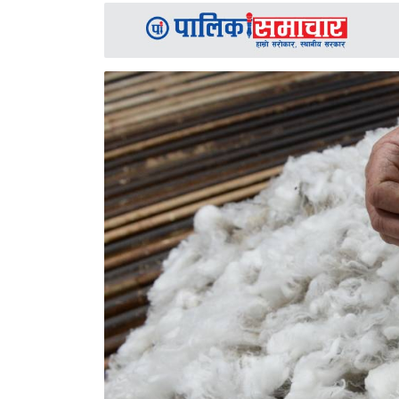
समाचार
अन्य
समाचार
Preeti
to
unicode
स्थानीय
तह
English