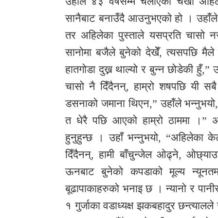
उहाँले ४३ वर्षसम्म चलाएको चर्खा अह
सानैबाट बनाउँदै आउनुभएको हो । उहाँले 
तर अहिलेका पुस्ताले यसप्रति चासो नरा
सानोमा बजैले बुनेको देखेँ, त्यसपछि मैले
हातगोडा दुख्न थाल्यो र बुन्न छोडेकी हुँ,” 
चासो नै दिँदैनन्, हाम्रो शषपछि यी स
डसनाको जमाना थिएन,” उहाँले भन्नुभयो,
त धेरै पछि आएको हाम्रो ठाममा ।” अहि
हुनुहुन्छ । उहाँ भन्नुभयो, “अहिलेका क
दिँदैनन्, हामी बाँचुन्जेल ओढ्ने, ओछ्य
ऊनबाट बुनेको कपडाको मूल्य न्यूनत
बूढापाकाहरुको भनाइ छ । न्यानो र पानीस
१ गुर्जाका वडाध्यक्ष झकबहादुर छन्त्य