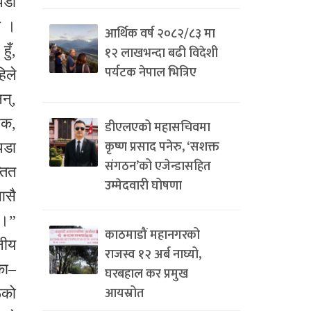
पडा
ो ।
आर्थिक वर्ष २०८२/८३ मा
ुँ,
१२ लाखभन्दा बढी विदेशी
पर्यटक नेपाल भित्रिए
िले
नन्,
रक,
डीएलएको महासचिवमा
कृष्ण प्रसाद पनेरु, ‘सशक्त
पडा
संगठन’को एजेन्डासहित
तित
उम्मेदवारी घोषणा
ासै
 ।”
काठमाडौं महानगरको
नीय
राजस्व १२ अर्ब नाघ्यो,
का–
घरबहाल कर प्रमुख
आयस्रोत
ूको