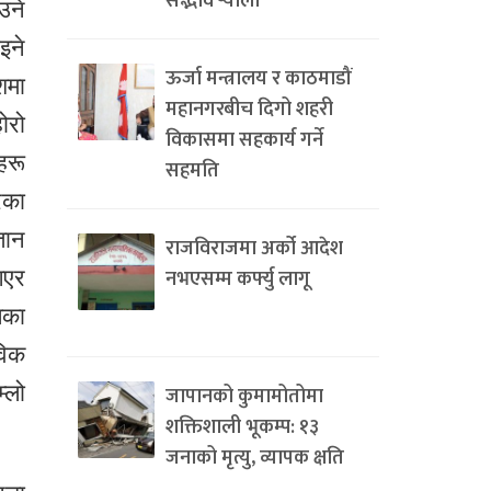
सद्भाव र्‍याली
उने
इने
ऊर्जा मन्त्रालय र काठमाडौं
शमा
महानगरबीच दिगो शहरी
ोरो
विकासमा सहकार्य गर्ने
हरू
सहमति
रका
तान
राजविराजमा अर्को आदेश
नभएसम्म कर्फ्यु लागू
गएर
िका
विक
्लो
जापानको कुमामोतोमा
शक्तिशाली भूकम्प: १३
जनाको मृत्यु, व्यापक क्षति