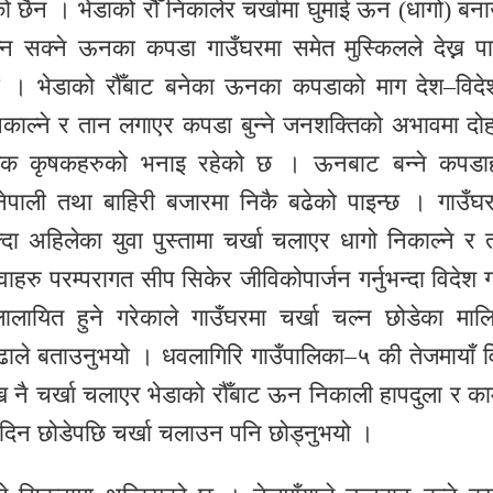
 छैन । भेडाको रौँ निकालेर चर्खामा घुमाई ऊन (धागो) बना
न्न सक्ने ऊनका कपडा गाउँघरमा समेत मुस्किलले देख्न पा
यो । भेडाको रौँबाट बनेका ऊनका कपडाको माग देश–विदे
िकाल्ने र तान लगाएर कपडा बुन्ने जनशक्तिको अभावमा दोह
ापालक कृषकहरुको भनाइ रहेको छ । ऊनबाट बन्ने कपडा
ग नेपाली तथा बाहिरी बजारमा निकै बढेको पाइन्छ । गाउँघ
्दा अहिलेका युवा पुस्तामा चर्खा चलाएर धागो निकाल्ने र 
रु परम्परागत सीप सिकेर जीविकोपार्जन गर्नुभन्दा विदेश 
ालायित हुने गरेकाले गाउँघरमा चर्खा चल्न छोडेका माल
ुढाले बताउनुभयो । धवलागिरि गाउँपालिका–५ की तेजमायाँ 
खि नै चर्खा चलाएर भेडाको रौँबाट ऊन निकाली हापदुला र काम
र दिन छोडेपछि चर्खा चलाउन पनि छोड्नुभयो ।