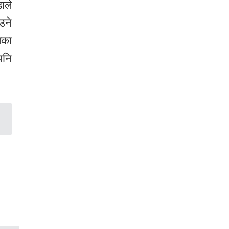
ाले
उने
िका
पनि