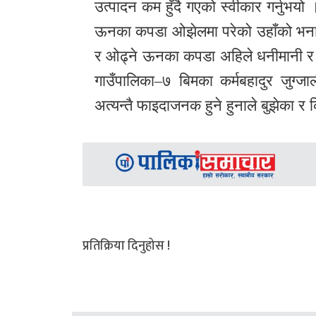
उत्पादन कम हुँदै गएको स्वीकार गर्नुभय
ऊनका कपडा ओझेलमा परेको उहाँको भनाइ छ
र ओढ्ने ऊनका कपडा अहिले धनीमानी र सौख
गाउँपालिका–७ बिमका कर्मबहादुर जुग्जा
अत्यन्तै फाइदाजनक हुने हुनाले बुझेका र क
प्रतिक्रिया दिनुहोस !