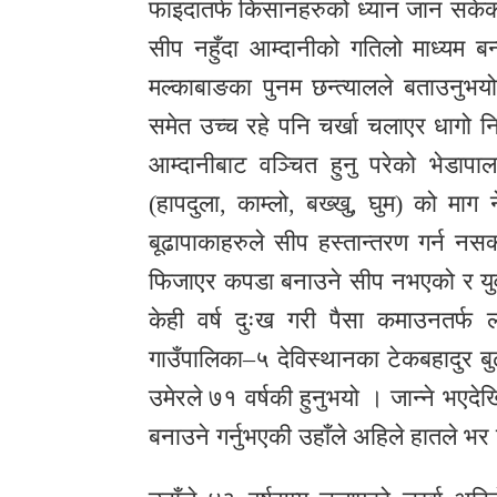
फाइदातर्फ किसानहरुको ध्यान जान सकेको
सीप नहुँदा आम्दानीको गतिलो माध्यम ब
मल्काबाङका पुनम छन्त्यालले बताउनुभ
समेत उच्च रहे पनि चर्खा चलाएर धागो न
आम्दानीबाट वञ्चित हुनु परेको भेड
(हापदुला, काम्लो, बख्खु, घुम) को मा
बूढापाकाहरुले सीप हस्तान्तरण गर्न नसक
फिजाएर कपडा बनाउने सीप नभएको र युवाह
केही वर्ष दुःख गरी पैसा कमाउनतर्फ ल
गाउँपालिका–५ देविस्थानका टेकबहादुर ब
उमेरले ७१ वर्षकी हुनुभयो । जान्ने भएदे
बनाउने गर्नुभएकी उहाँले अहिले हातले भ