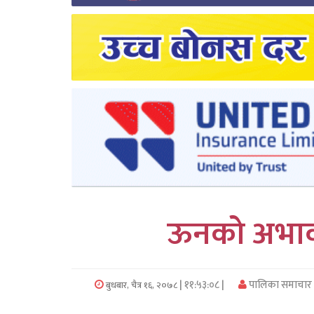
लुम्बिनी
कर्णाली
सुदुरपश्चिम
प्रदेश/
पालिका
समाचार
अन्तरवार्ता
ऊनको अभावम
फोटो
समाचार
| ११:५३:०८ |
पालिका समाचार
बुधबार, चैत्र १६, २०७८
भिडियो