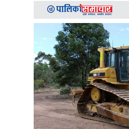
समाचार
अन्य
समाचार
Preeti
to
unicode
स्थानीय
तह
English