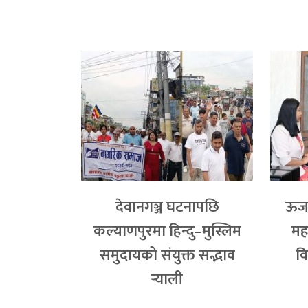
देवानगञ्ज घटनापछि
ऊर्ज
कल्याणपुरमा हिन्दु–मुस्लिम
मह
समुदायको संयुक्त सद्भाव
वि
र्‍याली