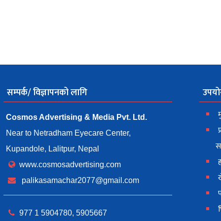
सम्पर्क/ विज्ञापनको लागि
उपयो
म
Cosmos Advertising & Media Pvt. Ltd.
प
Near to Netradham Eyecare Center,
स
Kupandole, Lalitpur, Nepal
ह
www.cosmosadvertising.com
palikasamachar2077@gmail.com
977 1 5904780, 5905667