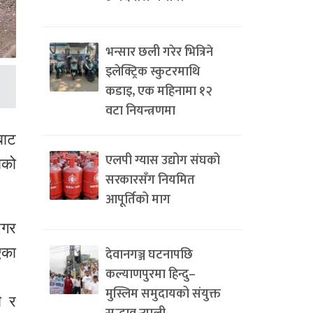
भन्सार छली गरेर भित्रिने
इलेक्ट्रिक स्कुटरमाथि
कडाइ, एक महिनामा १२
वटा नियन्त्रणमा
बाट
एलपी ग्यास उद्योग संघको
ाको
सरकारसँग नियमित
आपूर्तिको माग
नगर
एका
देवानगञ्ज घटनापछि
कल्याणपुरमा हिन्दु–
मुस्लिम समुदायको संयुक्त
ी र