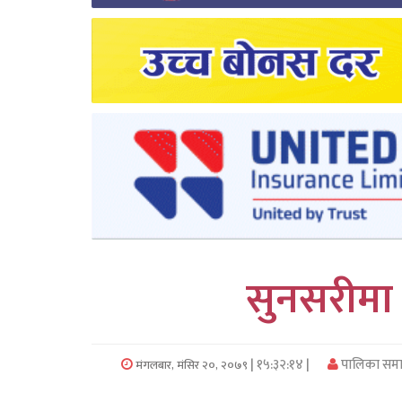
लुम्बिनी
कर्णाली
सुदुरपश्चिम
प्रदेश/
पालिका
समाचार
अन्तरवार्ता
सुनसरीमा
फोटो
समाचार
| १५:३२:१४ |
पालिका सम
मंगलबार, मंसिर २०, २०७९
भिडियो