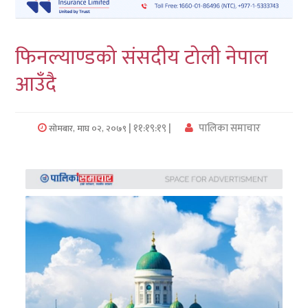
लुम्बिनी
फिनल्याण्डको संसदीय टोली नेपाल
कर्णाली
आउँदै
सुदुरपश्चिम
प्रदेश/
| ११:१९:१९ |
पालिका समाचार
सोमबार, माघ ०२, २०७९
पालिका
समाचार
अन्तरवार्ता
फोटो
समाचार
भिडियो