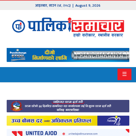
आइतबार
,
साउन
२४
,
२०८३
| August 9, 2026
मुख्य
समाचार
हाम्रो
पालिका
प्रदेश
☰
१
प्रदेश
२
बागमती
गण्डकी