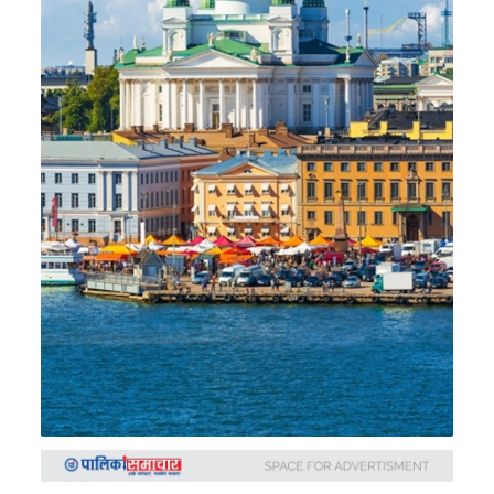
समाचार
अन्य
समाचार
Preeti
to
unicode
स्थानीय
तह
English