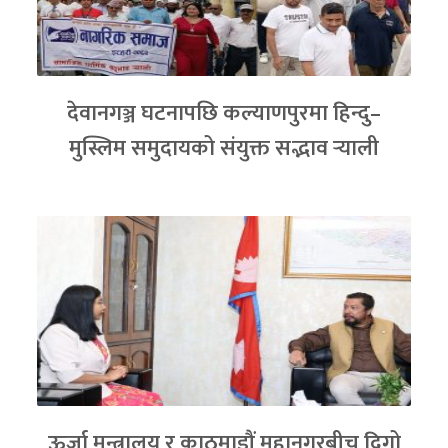
देवानगञ्ज घटनापछि कल्याणपुरमा हिन्दु–
मुस्लिम समुदायको संयुक्त सद्भाव र्‍याली
ऊर्जा मन्त्रालय र काठमाडौं महानगरबीच दिगो