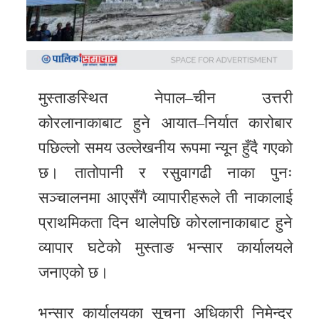
समाचार
अन्य
समाचार
Preeti
मुस्ताङस्थित नेपाल–चीन उत्तरी
to
कोरलानाकाबाट हुने आयात–निर्यात कारोबार
unicode
पछिल्लो समय उल्लेखनीय रूपमा न्यून हुँदै गएको
स्थानीय
छ। तातोपानी र रसुवागढी नाका पुनः
तह
सञ्चालनमा आएसँगै व्यापारीहरूले ती नाकालाई
प्राथमिकता दिन थालेपछि कोरलानाकाबाट हुने
English
व्यापार घटेको मुस्ताङ भन्सार कार्यालयले
जनाएको छ।
भन्सार कार्यालयका सूचना अधिकारी निमेन्द्र