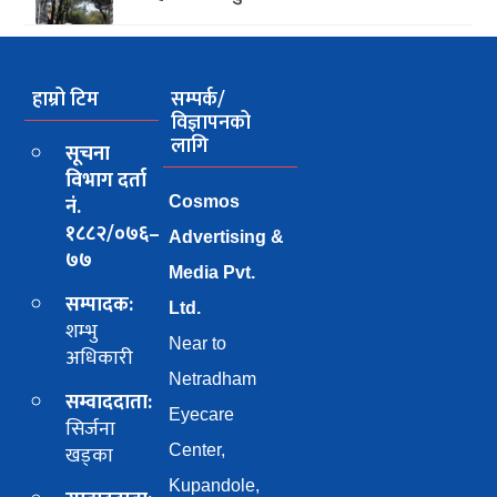
हाम्रो टिम
सम्पर्क/
विज्ञापनको
लागि
सूचना
विभाग दर्ता
नं.
Cosmos
१८८२/०७६–
Advertising &
७७
Media Pvt.
सम्पादक:
Ltd.
शम्भु
Near to
अधिकारी
Netradham
सम्वाददाता:
Eyecare
सिर्जना
खड्का
Center,
Kupandole,