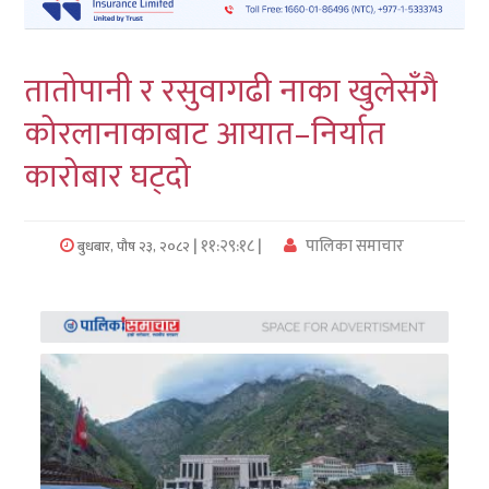
लुम्बिनी
तातोपानी र रसुवागढी नाका खुलेसँगै
कर्णाली
कोरलानाकाबाट आयात–निर्यात
सुदुरपश्चिम
कारोबार घट्दो
प्रदेश/
पालिका
| ११:२९:१८ |
पालिका समाचार
बुधबार, पौष २३, २०८२
समाचार
अन्तरवार्ता
फोटो
समाचार
भिडियो