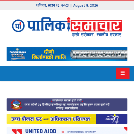
शनिबार
,
साउन
२३
,
२०८३
| August 8, 2026
मुख्य
समाचार
हाम्रो
पालिका
प्रदेश
☰
१
प्रदेश
२
बागमती
गण्डकी