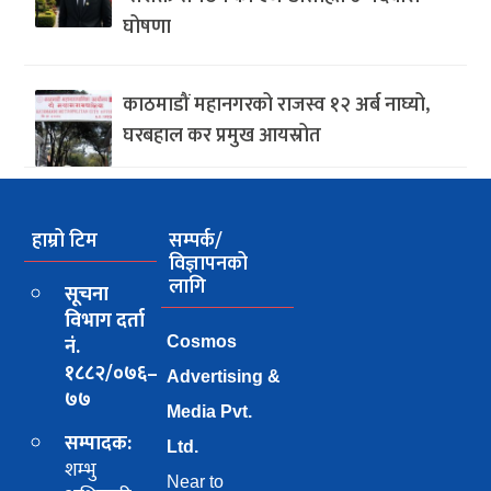
घोषणा
काठमाडौं महानगरको राजस्व १२ अर्ब नाघ्यो,
घरबहाल कर प्रमुख आयस्रोत
हाम्रो टिम
सम्पर्क/
विज्ञापनको
लागि
सूचना
विभाग दर्ता
नं.
Cosmos
१८८२/०७६–
Advertising &
७७
Media Pvt.
सम्पादक:
Ltd.
शम्भु
Near to