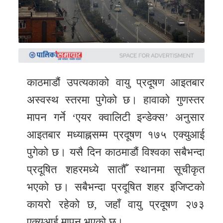
समाचार
अन्य
समाचार
Preeti
to
काठमाडौं उपत्यकाको वायु प्रदूषण आइतबार
unicode
अस्वस्थ स्तरमा पुगेको छ। हावाको गुणस्तर
मापन गर्ने ‘एयर क्वालिटी इन्डेक्स’ अनुसार
स्थानीय
आइतबार मध्याह्नसम्म प्रदूषण १७५ एक्युआई
तह
पुगेको छ। यसै दिन काठमाडौं विश्वका सबैभन्दा
English
प्रदूषित शहरमध्ये सातौँ स्थानमा सूचीकृत
भएको छ। सबैभन्दा प्रदूषित शहर इजिप्टको
कायरो रहेको छ, जहाँ वायु प्रदूषण २७३
एक्युआई मापन भएको छ।