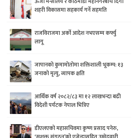
ऊर्जा मन्त्रालय र काठमाडौं महानगरबीच दिगो
शहरी विकासमा सहकार्य गर्ने सहमति
राजविराजमा अर्को आदेश नभएसम्म कर्फ्यु
लागू
जापानको कुमामोतोमा शक्तिशाली भूकम्प: १३
जनाको मृत्यु, व्यापक क्षति
आर्थिक वर्ष २०८२/८३ मा १२ लाखभन्दा बढी
विदेशी पर्यटक नेपाल भित्रिए
डीएलएको महासचिवमा कृष्ण प्रसाद पनेरु,
‘सशक्त संगठन’को एजेन्डासहित उम्मेदवारी