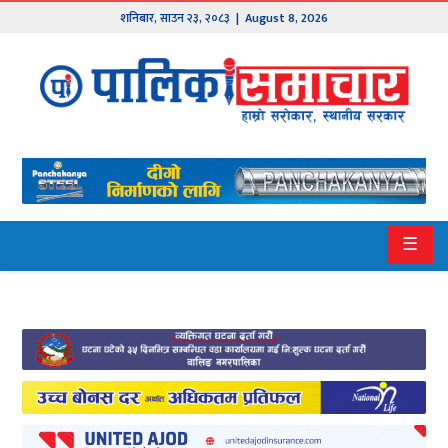
शनिबार
,
साउन
२३
,
२०८३
| August 8, 2026
मुख्य
समाचार
हाम्रो
पालिका
प्रदेश
☰
१
प्रदेश
२
बागमती
गण्डकी