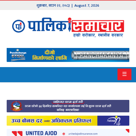
शुक्रबार
,
साउन
२२
,
२०८३
| August 7, 2026
मुख्य
समाचार
हाम्रो
पालिका
प्रदेश
☰
१
प्रदेश
२
बागमती
गण्डकी