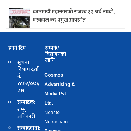
काठमाडौं महानगरको राजस्व १२ अर्ब नाघ्यो,
घरबहाल कर प्रमुख आयस्रोत
हाम्रो टिम
सम्पर्क/
विज्ञापनको
लागि
सूचना
विभाग दर्ता
नं.
Cosmos
१८८२/०७६–
Advertising &
७७
Media Pvt.
सम्पादक:
Ltd.
शम्भु
Near to
अधिकारी
Netradham
सम्वाददाता: