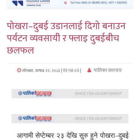
लुम्बिनी
पोखरा–दुबई उडानलाई दिगो बनाउन
कर्णाली
पर्यटन व्यवसायी र फ्लाइ दुबईबीच
सुदुरपश्चिम
छलफल
प्रदेश/
पालिका
| ११:५४:०३ |
पालिका समाचार
सोमबार, आषाढ २२, २०८३
समाचार
अन्तरवार्ता
फोटो
समाचार
भिडियो
आगामी सेप्टेम्बर २३ देखि सुरु हुने पोखरा–दुबई