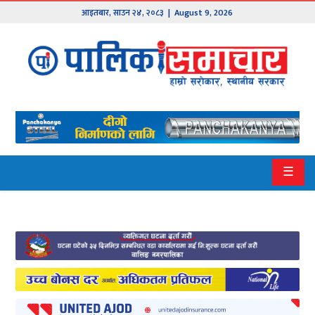
आइतबार
,
साउन
२४
,
२०८३
| August 9, 2026
मुख्य
समाचार
हाम्रो
पालिका
प्रदेश
☰
१
प्रदेश
२
बागमती
गण्डकी