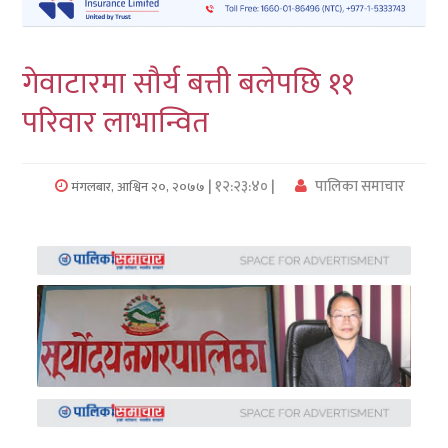
लुम्बिनी
गेवाटारमा सौर्य बत्ती बलेपछि ११
कर्णाली
परिवार लाभान्वित
सुदुरपश्चिम
प्रदेश/
| १२:२३:४० |
पालिका समाचार
मंगलबार, आश्विन २०, २०७७
पालिका
समाचार
अन्तरवार्ता
फोटो
समाचार
भिडियो