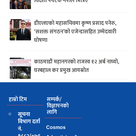
विदेशी पर्यटक नेपाल भित्रिए
डीएलएको महासचिवमा कृष्ण प्रसाद पनेरु,
‘सशक्त संगठन’को एजेन्डासहित उम्मेदवारी
घोषणा
काठमाडौं महानगरको राजस्व १२ अर्ब नाघ्यो,
घरबहाल कर प्रमुख आयस्रोत
हाम्रो टिम
सम्पर्क/
विज्ञापनको
लागि
सूचना
विभाग दर्ता
नं.
Cosmos