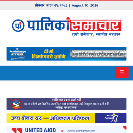
सोमबार
,
साउन
२५
,
२०८३
| August 10, 2026
मुख्य
समाचार
हाम्रो
पालिका
प्रदेश
☰
१
प्रदेश
२
बागमती
गण्डकी