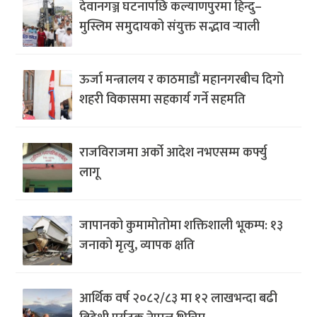
देवानगञ्ज घटनापछि कल्याणपुरमा हिन्दु–
मुस्लिम समुदायको संयुक्त सद्भाव र्‍याली
ऊर्जा मन्त्रालय र काठमाडौं महानगरबीच दिगो
शहरी विकासमा सहकार्य गर्ने सहमति
राजविराजमा अर्को आदेश नभएसम्म कर्फ्यु
लागू
जापानको कुमामोतोमा शक्तिशाली भूकम्प: १३
जनाको मृत्यु, व्यापक क्षति
आर्थिक वर्ष २०८२/८३ मा १२ लाखभन्दा बढी