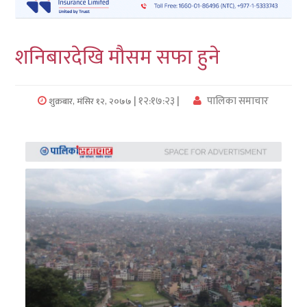
लुम्बिनी
शनिबारदेखि मौसम सफा हुने
कर्णाली
सुदुरपश्चिम
| १२:१७:२३ |
पालिका समाचार
शुक्रबार, मंसिर १२, २०७७
प्रदेश/
पालिका
समाचार
अन्तरवार्ता
फोटो
समाचार
भिडियो