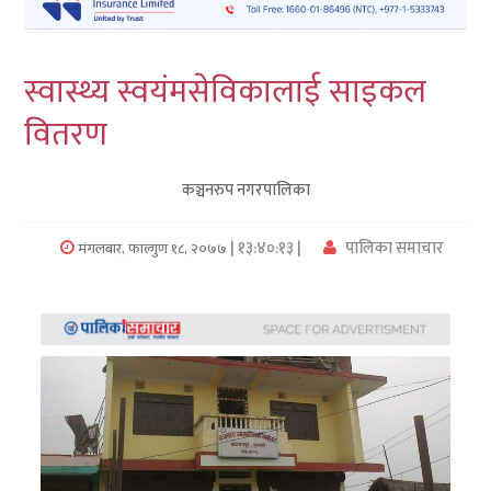
लुम्बिनी
स्वास्थ्य स्वयंमसेविकालाई साइकल
कर्णाली
वितरण
सुदुरपश्चिम
कञ्चनरुप नगरपालिका
प्रदेश/
पालिका
| १३:४०:१३ |
पालिका समाचार
मंगलबार, फाल्गुण १८, २०७७
समाचार
अन्तरवार्ता
फोटो
समाचार
भिडियो