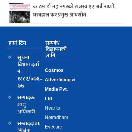
काठमाडौं महानगरको राजस्व १२ अर्ब नाघ्यो,
घरबहाल कर प्रमुख आयस्रोत
हाम्रो टिम
सम्पर्क/
विज्ञापनको
लागि
सूचना
विभाग दर्ता
नं.
Cosmos
१८८२/०७६–
Advertising &
७७
Media Pvt.
सम्पादक:
Ltd.
शम्भु
Near to
अधिकारी
Netradham
सम्वाददाता:
Eyecare
सिर्जना