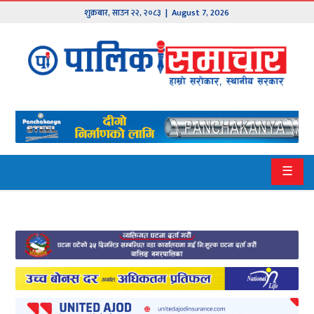
शुक्रबार
,
साउन
२२
,
२०८३
| August 7, 2026
मुख्य
समाचार
हाम्रो
पालिका
प्रदेश
☰
१
प्रदेश
२
बागमती
गण्डकी