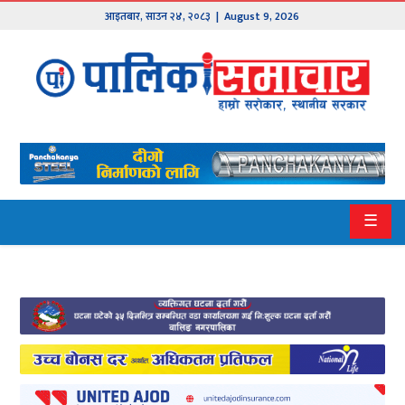
आइतबार
,
साउन
२४
,
२०८३
| August 9, 2026
मुख्य
समाचार
हाम्रो
पालिका
प्रदेश
☰
१
प्रदेश
२
बागमती
गण्डकी