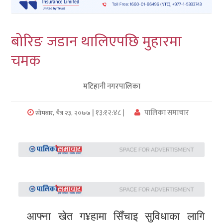
लुम्बिनी
बोरिङ जडान थालिएपछि मुहारमा
कर्णाली
चमक
सुदुरपश्चिम
मटिहानी नगरपालिका
प्रदेश/
पालिका
| १३:१२:४८ |
पालिका समाचार
सोमबार, चैत्र २३, २०७७
समाचार
अन्तरवार्ता
फोटो
समाचार
भिडियो
आफ्ना खेत ग¥हामा सिँचाइ सुविधाका लागि