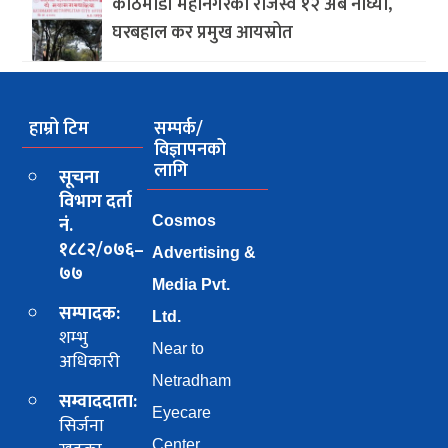
काठमाडौं महानगरको राजस्व १२ अर्ब नाघ्यो,
घरबहाल कर प्रमुख आयस्रोत
हाम्रो टिम
सम्पर्क/
विज्ञापनको
लागि
सूचना
विभाग दर्ता
नं.
Cosmos
१८८२/०७६–
Advertising &
७७
Media Pvt.
सम्पादक:
Ltd.
शम्भु
Near to
अधिकारी
Netradham
सम्वाददाता:
Eyecare
सिर्जना
Center,