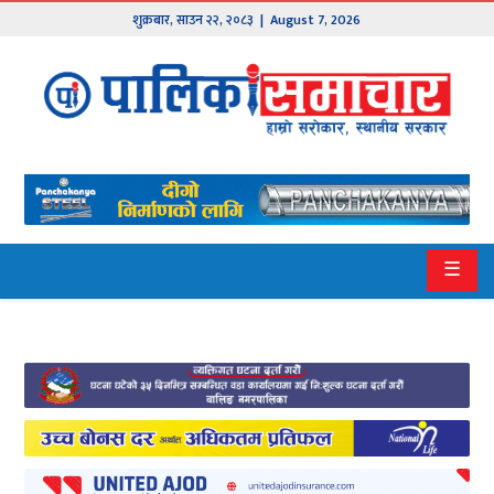
शुक्रबार
,
साउन
२२
,
२०८३
| August 7, 2026
मुख्य
समाचार
हाम्रो
पालिका
प्रदेश
☰
१
प्रदेश
२
बागमती
गण्डकी