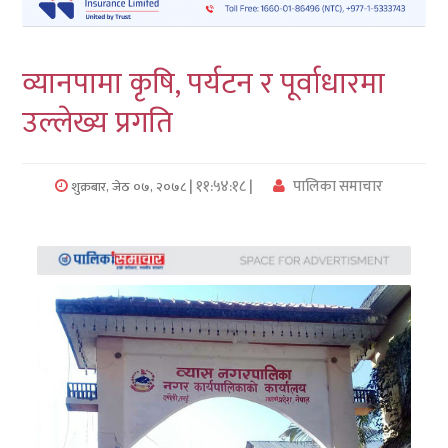
लुम्बिनी
व्यानपामा कृषि, पर्यटन र पूर्वाधारमा
कर्णाली
उल्लेख्य प्रगति
सुदुरपश्चिम
प्रदेश/
| ११:५४:१८ |
पालिका समाचार
शुक्रबार, जेठ ०७, २०७८
पालिका
समाचार
अन्तरवार्ता
फोटो
समाचार
भिडियो