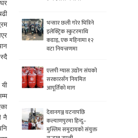
 घर
बढी
भन्सार छली गरेर भित्रिने
्रम
इलेक्ट्रिक स्कुटरमाथि
भएर
कडाइ, एक महिनामा १२
थान
वटा नियन्त्रणमा
्दै
एलपी ग्यास उद्योग संघको
सरकारसँग नियमित
 यी
आपूर्तिको माग
म्म
एका
देवानगञ्ज घटनापछि
 नै
कल्याणपुरमा हिन्दु–
पनि
मुस्लिम समुदायको संयुक्त