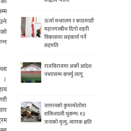
सद्भाव र्‍याली
रका
म्म
ऊर्जा मन्त्रालय र काठमाडौं
उने
महानगरबीच दिगो शहरी
शको
विकासमा सहकार्य गर्ने
न्न
सहमति
राजविराजमा अर्को आदेश
्ला
नभएसम्म कर्फ्यु लागू
ो ।
हाय
गरी
जापानको कुमामोतोमा
वार
शक्तिशाली भूकम्प: १३
्रम
जनाको मृत्यु, व्यापक क्षति
ममा