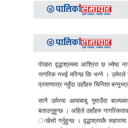
समाचार
अन्य
समाचार
Preeti
to
unicode
पोखरा वृद्धाश्रममा आश्रित छ ज्येष्ठ
स्थानीय
नागरिक नभई मरिन्छ कि भन्ने । उमेरले
तह
प्रमाणपत्र नहुँदा उहाँहरु चिन्तित बन्नु
English
सानै उमेरमा आमाबाबु गुमाउँदा बाल्यक
बताउनुहुन्छ । अहिले उहाँहरु नागरिकताक
ःखेसो गर्नुहुन्छ । वृद्धाश्रमकै सहार