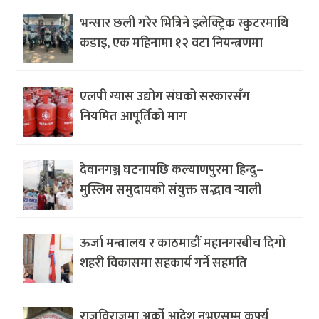
भन्सार छली गरेर भित्रिने इलेक्ट्रिक स्कुटरमाथि
कडाइ, एक महिनामा १२ वटा नियन्त्रणमा
एलपी ग्यास उद्योग संघको सरकारसँग
नियमित आपूर्तिको माग
देवानगञ्ज घटनापछि कल्याणपुरमा हिन्दु–
मुस्लिम समुदायको संयुक्त सद्भाव र्‍याली
ऊर्जा मन्त्रालय र काठमाडौं महानगरबीच दिगो
शहरी विकासमा सहकार्य गर्ने सहमति
राजविराजमा अर्को आदेश नभएसम्म कर्फ्यु