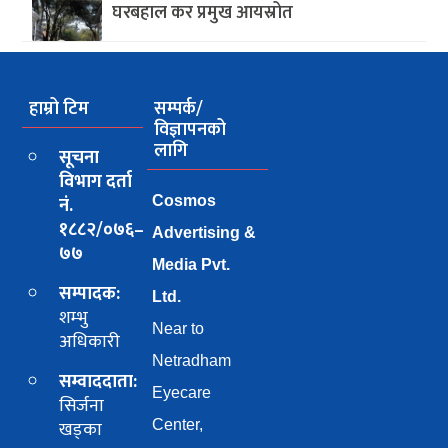
घरबहाल कर प्रमुख आयस्रोत
हाम्रो टिम
सम्पर्क/
विज्ञापनको
लागि
सूचना
विभाग दर्ता
नं.
Cosmos
१८८२/०७६–
Advertising &
७७
Media Pvt.
सम्पादक:
Ltd.
शम्भु
Near to
अधिकारी
Netradham
सम्वाददाता:
Eyecare
सिर्जना
खड्का
Center,