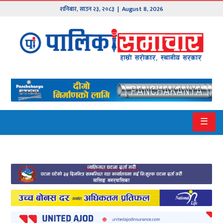
शनिबार
,
साउन
२३
,
२०८३
| August 8, 2026
मुख्य
समाचार
हाम्रो
पालिका
प्रदेश
☰
१
प्रदेश
२
बागमती
गण्डकी