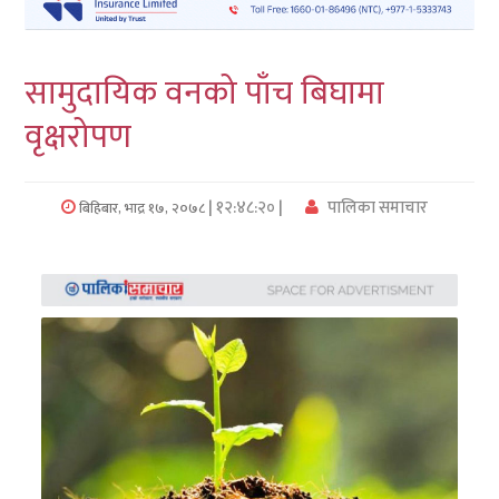
लुम्बिनी
सामुदायिक वनको पाँच बिघामा
कर्णाली
वृक्षरोपण
सुदुरपश्चिम
प्रदेश/
| १२:४८:२० |
पालिका समाचार
बिहिबार, भाद्र १७, २०७८
पालिका
समाचार
अन्तरवार्ता
फोटो
समाचार
भिडियो