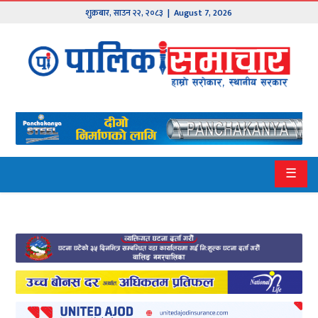
शुक्रबार
,
साउन
२२
,
२०८३
| August 7, 2026
मुख्य
समाचार
हाम्रो
पालिका
प्रदेश
☰
१
प्रदेश
२
बागमती
गण्डकी