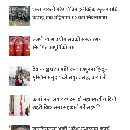
भन्सार छली गरेर भित्रिने इलेक्ट्रिक स्कुटरमाथि
कडाइ, एक महिनामा १२ वटा नियन्त्रणमा
एलपी ग्यास उद्योग संघको सरकारसँग
नियमित आपूर्तिको माग
देवानगञ्ज घटनापछि कल्याणपुरमा हिन्दु–
मुस्लिम समुदायको संयुक्त सद्भाव र्‍याली
ऊर्जा मन्त्रालय र काठमाडौं महानगरबीच दिगो
शहरी विकासमा सहकार्य गर्ने सहमति
राजविराजमा अर्को आदेश नभएसम्म कर्फ्यु