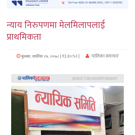
लुम्बिनी
न्याय निरुपणमा मेलमिलापलाई
कर्णाली
प्राथमिकता
सुदुरपश्चिम
प्रदेश/
| १३:३०:५२ |
पालिका समाचार
बुधबार, कार्तिक २४, २०७८
पालिका
समाचार
अन्तरवार्ता
फोटो
समाचार
भिडियो