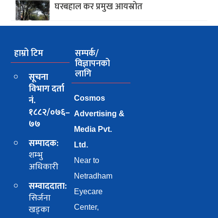
घरबहाल कर प्रमुख आयस्रोत
हाम्रो टिम
सम्पर्क/
विज्ञापनको
लागि
सूचना
विभाग दर्ता
नं.
Cosmos
१८८२/०७६–
Advertising &
७७
Media Pvt.
सम्पादक:
Ltd.
शम्भु
Near to
अधिकारी
Netradham
सम्वाददाता:
Eyecare
सिर्जना
खड्का
Center,