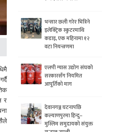
भन्सार छली गरेर भित्रिने
इलेक्ट्रिक स्कुटरमाथि
कडाइ, एक महिनामा १२
वटा नियन्त्रणमा
एलपी ग्यास उद्योग संघको
िमै
सरकारसँग नियमित
्दै
आपूर्तिको माग
तिक
न र
देवानगञ्ज घटनापछि
चना
कल्याणपुरमा हिन्दु–
ैले
मुस्लिम समुदायको संयुक्त