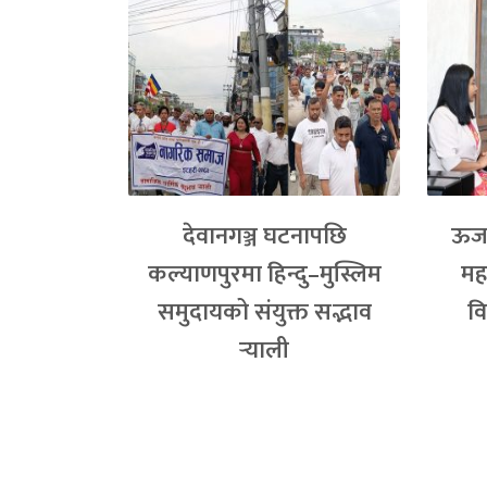
देवानगञ्ज घटनापछि
ऊर्ज
कल्याणपुरमा हिन्दु–मुस्लिम
मह
समुदायको संयुक्त सद्भाव
वि
र्‍याली