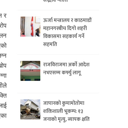
सद्भाव र्‍याली
न र
ऊर्जा मन्त्रालय र काठमाडौं
रोप
महानगरबीच दिगो शहरी
चलन
विकासमा सहकार्य गर्ने
सहमति
एको
ग्न
राजविराजमा अर्को आदेश
खोप
नभएसम्म कर्फ्यु लागू
्गा
ीले
्ति
जापानको कुमामोतोमा
लाई
शक्तिशाली भूकम्प: १३
एका
जनाको मृत्यु, व्यापक क्षति