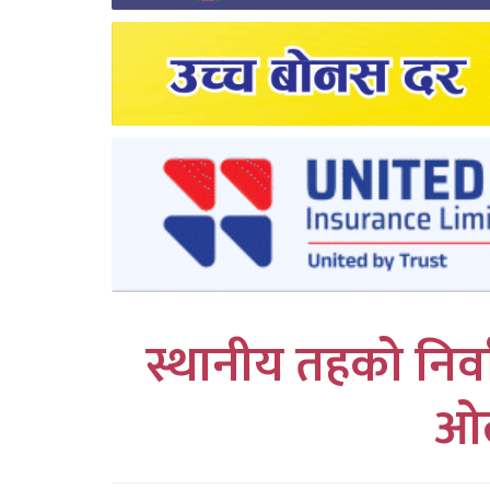
लुम्बिनी
कर्णाली
सुदुरपश्चिम
प्रदेश/
पालिका
समाचार
अन्तरवार्ता
स्थानीय तहको निर्व
फोटो
ओल
समाचार
भिडियो