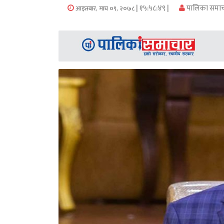
समाचार
| १५:५८:४९ |
पालिका समा
आइतबार, माघ ०९, २०७८
अन्य
समाचार
Preeti
to
unicode
स्थानीय
तह
English