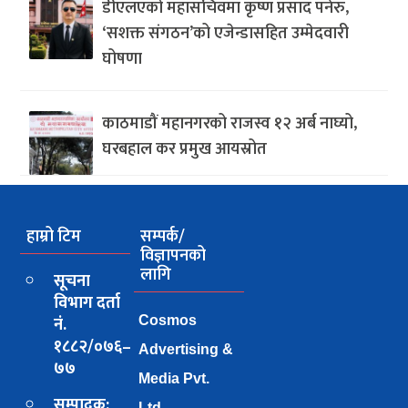
डीएलएको महासचिवमा कृष्ण प्रसाद पनेरु,
‘सशक्त संगठन’को एजेन्डासहित उम्मेदवारी
घोषणा
काठमाडौं महानगरको राजस्व १२ अर्ब नाघ्यो,
घरबहाल कर प्रमुख आयस्रोत
हाम्रो टिम
सम्पर्क/
विज्ञापनको
लागि
सूचना
विभाग दर्ता
नं.
Cosmos
१८८२/०७६–
Advertising &
७७
Media Pvt.
सम्पादक:
Ltd.