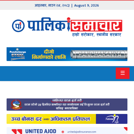
आइतबार
,
साउन
२४
,
२०८३
| August 9, 2026
मुख्य
समाचार
हाम्रो
पालिका
प्रदेश
☰
१
प्रदेश
२
बागमती
गण्डकी