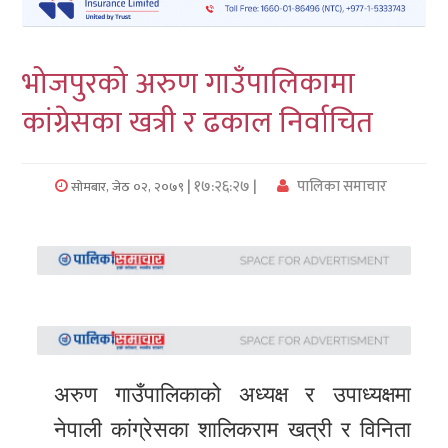
लुम्बिनी
भोजपुरको अरुण गाउँपालिकामा
कर्णाली
कांग्रेसका खत्री र ढकाल निर्वाचित
सुदुरपश्चिम
प्रदेश/
| १७:२६:२७ |
पालिका समाचार
सोमबार, जेठ ०२, २०७९
पालिका
समाचार
अन्तरवार्ता
फोटो
समाचार
अरुण गाउँपालिकाको अध्यक्ष र उपाध्यक्षमा
भिडियो
नेपाली कांग्रेसका शालिकराम खत्री र विनिता