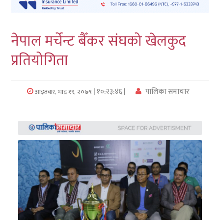
लुम्बिनी
नेपाल मर्चेन्ट बैँकर संघको खेलकुद
कर्णाली
प्रतियोगिता
सुदुरपश्चिम
प्रदेश/
| १०:२३:४६ |
पालिका समाचार
आइतबार, भाद्र १९, २०७९
पालिका
समाचार
अन्तरवार्ता
फोटो
समाचार
भिडियो