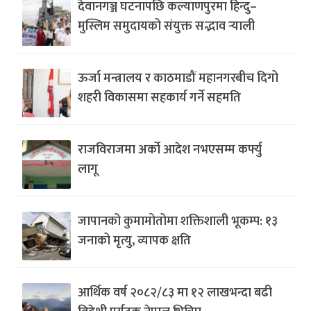
देवानगञ्ज घटनापछि कल्याणपुरमा हिन्दु–
मुस्लिम समुदायको संयुक्त सद्भाव र्‍याली
ऊर्जा मन्त्रालय र काठमाडौं महानगरबीच दिगो
शहरी विकासमा सहकार्य गर्ने सहमति
राजविराजमा अर्को आदेश नभएसम्म कर्फ्यु
लागू
जापानको कुमामोतोमा शक्तिशाली भूकम्प: १३
जनाको मृत्यु, व्यापक क्षति
आर्थिक वर्ष २०८२/८३ मा १२ लाखभन्दा बढी