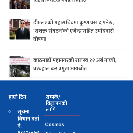
विदेशी पर्यटक नेपाल भित्रिए
डीएलएको महासचिवमा कृष्ण प्रसाद पनेरु,
‘सशक्त संगठन’को एजेन्डासहित उम्मेदवारी
घोषणा
काठमाडौं महानगरको राजस्व १२ अर्ब नाघ्यो,
घरबहाल कर प्रमुख आयस्रोत
हाम्रो टिम
सम्पर्क/
विज्ञापनको
लागि
सूचना
विभाग दर्ता
नं.
Cosmos