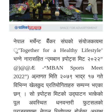
समाचार
अन्य
समाचार
Preeti
to
नेपाल मर्चेन्ट बैँकर संघको संयोजकत्वमा
unicode
ु’Together for a Healthy Lifestyle’
भन्ने नारासहित “एमबान स्र्पोट्स मिट २०२२”
स्थानीय
@)@@Æ -“MBAN Sports Meet
तह
2022”) अन्र्तगत मिति २०७९ भाद्र १७ गते
English
विभिन्न खेलकुद प्रतियोगिताहरु सम्पन्न भएका
छन् । सो स्र्पोट्स मिटको उद्घाटन भत्केको
पुल अवस्थित धनवन्तरी फुटसलको
प्राङ्गगणमा नेपाल धितोपत्र बोर्डका अध्यक्ष