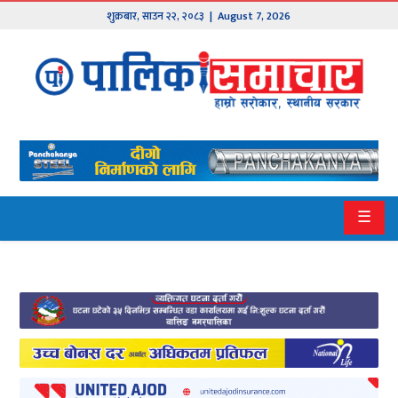
शुक्रबार
,
साउन
२२
,
२०८३
| August 7, 2026
मुख्य
समाचार
हाम्रो
पालिका
प्रदेश
☰
१
प्रदेश
२
बागमती
गण्डकी