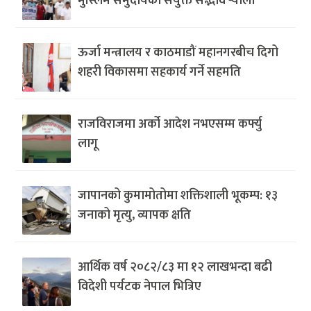
मुस्लिम समुदायको संयुक्त सद्भाव र्‍याली
ऊर्जा मन्त्रालय र काठमाडौं महानगरबीच दिगो
शहरी विकासमा सहकार्य गर्ने सहमति
राजविराजमा अर्को आदेश नभएसम्म कर्फ्यु
लागू
जापानको कुमामोतोमा शक्तिशाली भूकम्प: १३
जनाको मृत्यु, व्यापक क्षति
आर्थिक वर्ष २०८२/८३ मा १२ लाखभन्दा बढी
विदेशी पर्यटक नेपाल भित्रिए