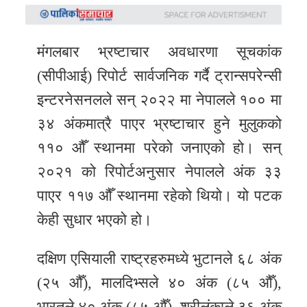
समाचार
अन्य
मंगलबार भ्रष्टाचार अवधारणा सूचकांक
समाचार
(सीपीआई) रिपोर्ट सार्वजनिक गर्दै ट्रान्सपरेन्सी
Preeti
इन्टरनेसनलले सन् २०२२ मा नेपालले १०० मा
to
३४ अंकमात्रै पाएर भ्रष्टाचार हुने मुलुकको
unicode
११० औँ स्थानमा परेको जनाएको हो। सन्
स्थानीय
२०२१ को रिपोर्टअनुसार नेपालले अंक ३३
तह
पाएर ११७ औँ स्थानमा रहेको थियो। यो पटक
केही सुधार भएको हो।
English
दक्षिण एसियाली राष्ट्रहरुमध्ये भुटानले ६८ अंक
(२५ औँ), मालदिभ्सले ४० अंक (८५ औँ),
भारतले ४० अंक (८५ औँ), श्रीलंकाले ३६ अंक