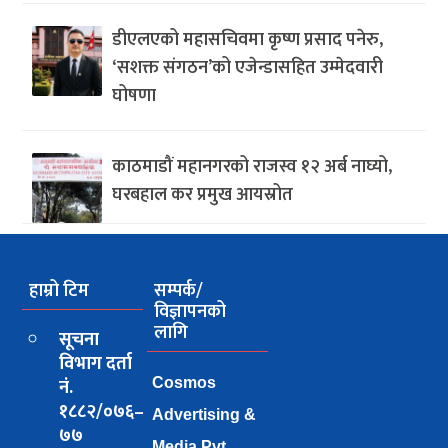
डीएलएको महासचिवमा कृष्ण प्रसाद पनेरु,
‘सशक्त संगठन’को एजेन्डासहित उम्मेदवारी
घोषणा
काठमाडौं महानगरको राजस्व १२ अर्ब नाघ्यो,
घरबहाल कर प्रमुख आयस्रोत
हाम्रो टिम
सम्पर्क/
विज्ञापनको
लागि
सूचना
विभाग दर्ता
नं.
Cosmos
१८८२/०७६–
Advertising &
७७
Media Pvt.