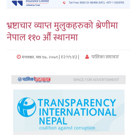
लुम्बिनी
भ्रष्टाचार व्याप्त मुलुकहरुको श्रेणीमा
कर्णाली
नेपाल ११० औँ स्थानमा
सुदुरपश्चिम
प्रदेश/
| १२:५५:४३ |
पालिका समाचार
मंगलबार, माघ १७, २०७९
पालिका
समाचार
अन्तरवार्ता
फोटो
समाचार
भिडियो