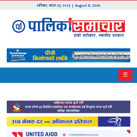
शनिबार
,
साउन
२३
,
२०८३
| August 8, 2026
मुख्य
समाचार
हाम्रो
पालिका
प्रदेश
☰
१
प्रदेश
२
बागमती
गण्डकी