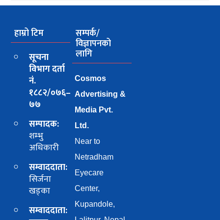
हाम्रो टिम
सम्पर्क/
विज्ञापनको
लागि
सूचना
विभाग दर्ता
नं.
Cosmos
१८८२/०७६–
Advertising &
७७
Media Pvt.
सम्पादक:
Ltd.
शम्भु
Near to
अधिकारी
Netradham
सम्वाददाता:
Eyecare
सिर्जना
खड्का
Center,
Kupandole,
सम्वाददाता:
Lalitpur, Nepal