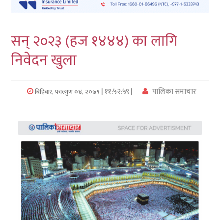
लुम्बिनी
सन् २०२३ (हज १४४४) का लागि
कर्णाली
निवेदन खुला
सुदुरपश्चिम
प्रदेश/
| ११:५२:५९ |
पालिका समाचार
बिहिबार, फाल्गुण ०४, २०७९
पालिका
समाचार
अन्तरवार्ता
फोटो
समाचार
भिडियो