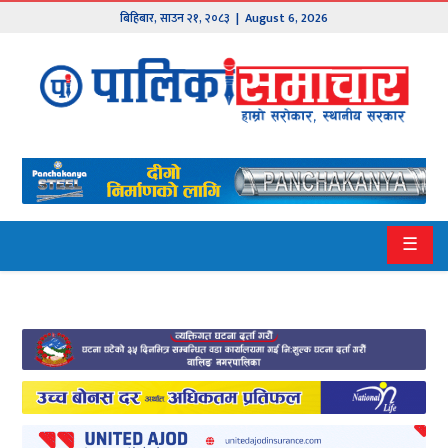
बिहिबार
,
साउन
२१
,
२०८३
| August 6, 2026
मुख्य
समाचार
हाम्रो
पालिका
प्रदेश
☰
१
प्रदेश
२
बागमती
गण्डकी