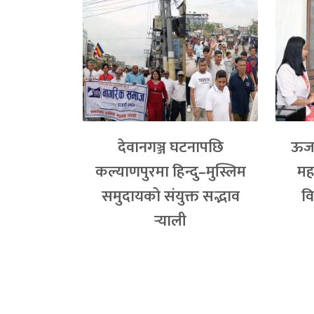
देवानगञ्ज घटनापछि
ऊर्ज
कल्याणपुरमा हिन्दु–मुस्लिम
मह
समुदायको संयुक्त सद्भाव
वि
र्‍याली