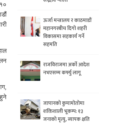
सद्भाव र्‍याली
 १०
डौं
ऊर्जा मन्त्रालय र काठमाडौं
ारी
महानगरबीच दिगो शहरी
विकासमा सहकार्य गर्ने
सहमति
हाल
ालन
राजविराजमा अर्को आदेश
नभएसम्म कर्फ्यु लागू
ाग,
ुने
जापानको कुमामोतोमा
शक्तिशाली भूकम्प: १३
जनाको मृत्यु, व्यापक क्षति