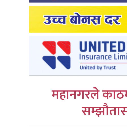
लुम्बिनी
कर्णाली
सुदुरपश्चिम
प्रदेश/
पालिका
समाचार
अन्तरवार्ता
महानगरले काठमा
फोटो
सम्झौता
समाचार
भिडियो