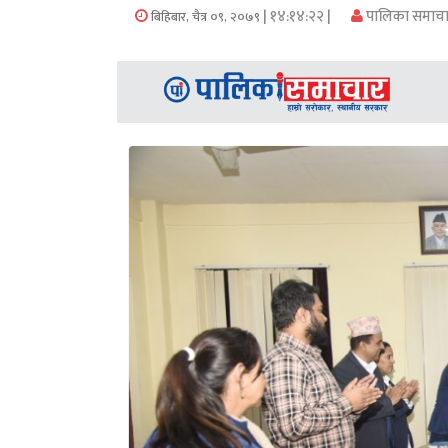
समाचार
| १४:१४:२२ |
पालिका समाच
बिहिबार, चैत्र ०९, २०७९
अन्य
समाचार
Preeti
to
unicode
स्थानीय
तह
English