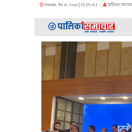
समाचार
| १३:३९:०६ |
पालिका समाचा
मंगलबार, चैत्र २१, २०७९
अन्य
समाचार
Preeti
to
unicode
स्थानीय
तह
English