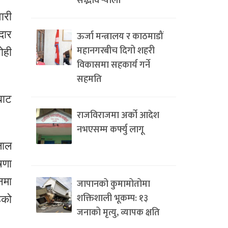
सद्भाव र्‍याली
ारी
दार
ऊर्जा मन्त्रालय र काठमाडौं
महानगरबीच दिगो शहरी
ोही
विकासमा सहकार्य गर्ने
सहमति
बाट
राजविराजमा अर्को आदेश
नभएसम्म कर्फ्यु लागू
लाल
षणा
नमा
जापानको कुमामोतोमा
शक्तिशाली भूकम्प: १३
ेको
जनाको मृत्यु, व्यापक क्षति