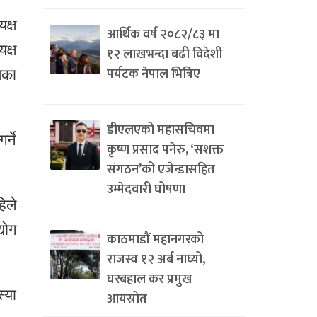
क्ष
आर्थिक वर्ष २०८२/८३ मा
क्ष
१२ लाखभन्दा बढी विदेशी
पर्यटक नेपाल भित्रिए
मका
डीएलएको महासचिवमा
्ने
कृष्ण प्रसाद पनेरु, ‘सशक्त
संगठन’को एजेन्डासहित
उम्मेदवारी घोषणा
िले
योग
काठमाडौं महानगरको
राजस्व १२ अर्ब नाघ्यो,
घरबहाल कर प्रमुख
्या
आयस्रोत