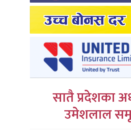
लुम्बिनी
कर्णाली
सुदुरपश्चिम
प्रदेश/
पालिका
समाचार
अन्तरवार्ता
सातै प्रदेशका अध्
फोटो
उमेशलाल समू
समाचार
भिडियो