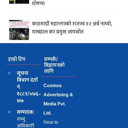
घोषणा
काठमाडौं महानगरको राजस्व १२ अर्ब नाघ्यो,
घरबहाल कर प्रमुख आयस्रोत
हाम्रो टिम
सम्पर्क/
विज्ञापनको
लागि
सूचना
विभाग दर्ता
नं.
Cosmos
१८८२/०७६–
Advertising &
७७
Media Pvt.
सम्पादक:
Ltd.
शम्भु
Near to
अधिकारी