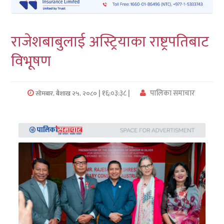
लुम्बिनी
राजेशबाबुलाई अस्ट्रियाका राष्ट्रपतिबाट
कर्णाली
विभूषण
सुदुरपश्चिम
प्रदेश/
| १६:०३:३८ |
पालिका समाचार
सोमबार, बैशाख २५, २०८०
पालिका
समाचार
अन्तरवार्ता
फोटो
समाचार
भिडियो