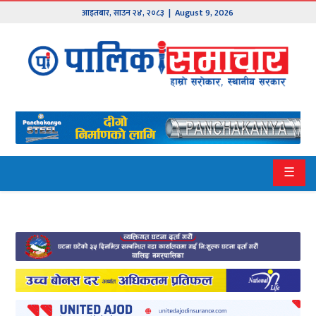
आइतबार
,
साउन
२४
,
२०८३
| August 9, 2026
मुख्य
समाचार
हाम्रो
पालिका
प्रदेश
☰
१
प्रदेश
२
बागमती
गण्डकी