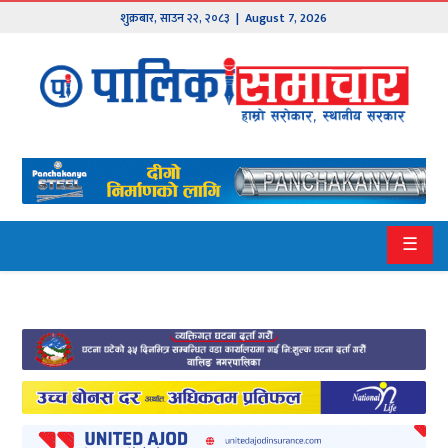
शुक्रबार
,
साउन
२२
,
२०८३
| August 7, 2026
मुख्य
समाचार
हाम्रो
पालिका
प्रदेश
☰
१
प्रदेश
२
बागमती
गण्डकी