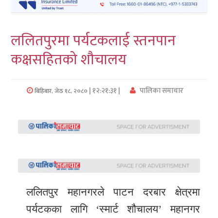
लुम्बिनी
ललितपुरमा पर्यटकलाई स्तनपान
कर्णाली
कक्षसहितको शौचालय
सुदुरपश्चिम
प्रदेश/
| १२:२१:३१ |
पालिका समाचार
बिहिबार, जेठ १८, २०८०
पालिका
समाचार
अन्तरवार्ता
फोटो
समाचार
ललितपुर महानगरले पाटन दरबार क्षेत्रमा
भिडियो
पर्यटकका लागि ‘स्मार्ट शौचालय’ महानगर