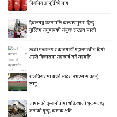
नियमित आपूर्तिको माग
देवानगञ्ज घटनापछि कल्याणपुरमा हिन्दु–
मुस्लिम समुदायको संयुक्त सद्भाव र्‍याली
ऊर्जा मन्त्रालय र काठमाडौं महानगरबीच दिगो
शहरी विकासमा सहकार्य गर्ने सहमति
राजविराजमा अर्को आदेश नभएसम्म कर्फ्यु
लागू
जापानको कुमामोतोमा शक्तिशाली भूकम्प: १३
जनाको मृत्यु, व्यापक क्षति