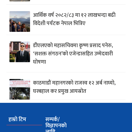
आर्थिक वर्ष २०८२/८३ मा १२ लाखभन्दा बढी
विदेशी पर्यटक नेपाल भित्रिए
डीएलएको महासचिवमा कृष्ण प्रसाद पनेरु,
‘सशक्त संगठन’को एजेन्डासहित उम्मेदवारी
घोषणा
काठमाडौं महानगरको राजस्व १२ अर्ब नाघ्यो,
घरबहाल कर प्रमुख आयस्रोत
हाम्रो टिम
सम्पर्क/
विज्ञापनको
लागि