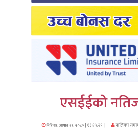
लुम्बिनी
कर्णाली
सुदुरपश्चिम
प्रदेश/
पालिका
समाचार
अन्तरवार्ता
एसईईको नतिजा
फोटो
समाचार
| १३:१५:२९ |
पालिका समा
बिहिबार, आषाढ २१, २०८०
भिडियो