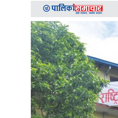
समाचार
अन्य
समाचार
Preeti
to
unicode
स्थानीय
तह
English