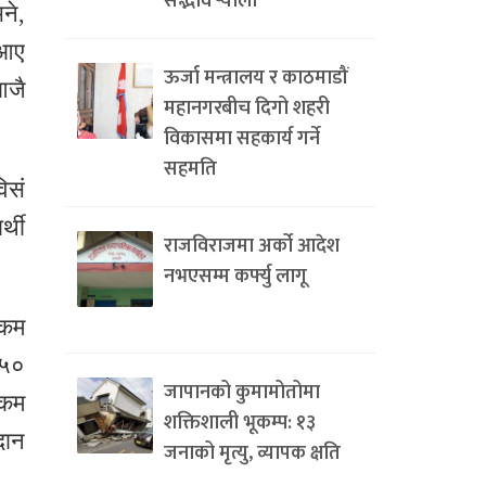
सद्भाव र्‍याली
ने,
नआए
ऊर्जा मन्त्रालय र काठमाडौं
आजै
महानगरबीच दिगो शहरी
विकासमा सहकार्य गर्ने
सहमति
िसं
्थी
राजविराजमा अर्को आदेश
नभएसम्म कर्फ्यु लागू
 कम
 ५०
जापानको कुमामोतोमा
 कम
शक्तिशाली भूकम्प: १३
दान
जनाको मृत्यु, व्यापक क्षति