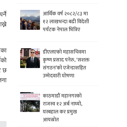
आर्थिक वर्ष २०८२/८३ मा
्ने
१२ लाखभन्दा बढी विदेशी
्ने
पर्यटक नेपाल भित्रिए
रका
डीएलएको महासचिवमा
कृष्ण प्रसाद पनेरु, ‘सशक्त
ीको
संगठन’को एजेन्डासहित
र छ
उम्मेदवारी घोषणा
जना
काठमाडौं महानगरको
राजस्व १२ अर्ब नाघ्यो,
घरबहाल कर प्रमुख
आयस्रोत