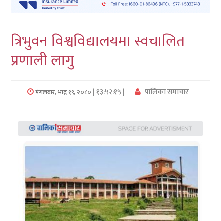
लुम्बिनी
त्रिभुवन विश्वविद्यालयमा स्वचालित
कर्णाली
प्रणाली लागु
सुदुरपश्चिम
प्रदेश/
| १३:५२:१५ |
पालिका समाचार
मंगलबार, भाद्र १९, २०८०
पालिका
समाचार
अन्तरवार्ता
फोटो
समाचार
भिडियो