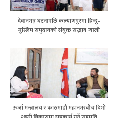
देवानगञ्ज घटनापछि कल्याणपुरमा हिन्दु–
मुस्लिम समुदायको संयुक्त सद्भाव र्‍याली
ऊर्जा मन्त्रालय र काठमाडौं महानगरबीच दिगो
शहरी विकासमा सहकार्य गर्ने सहमति