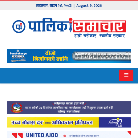
आइतबार
,
साउन
२४
,
२०८३
| August 9, 2026
मुख्य
समाचार
हाम्रो
पालिका
प्रदेश
☰
१
प्रदेश
२
बागमती
गण्डकी