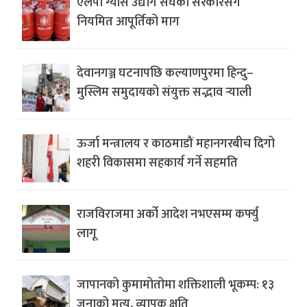
एलपी ग्यास उद्योग संघको सरकारसँग
नियमित आपूर्तिको माग
देवानगञ्ज घटनापछि कल्याणपुरमा हिन्दु–
मुस्लिम समुदायको संयुक्त सद्भाव र्‍याली
ऊर्जा मन्त्रालय र काठमाडौं महानगरबीच दिगो
शहरी विकासमा सहकार्य गर्ने सहमति
राजविराजमा अर्को आदेश नभएसम्म कर्फ्यु
लागू
जापानको कुमामोतोमा शक्तिशाली भूकम्प: १३
जनाको मृत्यु, व्यापक क्षति