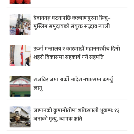
देवानगञ्ज घटनापछि कल्याणपुरमा हिन्दु–
मुस्लिम समुदायको संयुक्त सद्भाव र्‍याली
ऊर्जा मन्त्रालय र काठमाडौं महानगरबीच दिगो
शहरी विकासमा सहकार्य गर्ने सहमति
राजविराजमा अर्को आदेश नभएसम्म कर्फ्यु
लागू
जापानको कुमामोतोमा शक्तिशाली भूकम्प: १३
जनाको मृत्यु, व्यापक क्षति