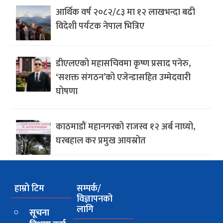
आर्थिक वर्ष २०८२/८३ मा १२ लाखभन्दा बढी
विदेशी पर्यटक नेपाल भित्रिए
डीएलएको महासचिवमा कृष्ण प्रसाद पनेरु,
‘सशक्त संगठन’को एजेन्डासहित उम्मेदवारी
घोषणा
काठमाडौं महानगरको राजस्व १२ अर्ब नाघ्यो,
घरबहाल कर प्रमुख आयस्रोत
हाम्रो टिम
सम्पर्क/
विज्ञापनको
लागि
सूचना