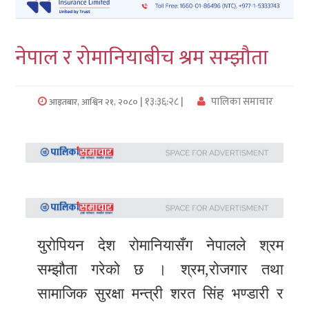
लुम्बिनी
नेपाल र रोमानियाबीच श्रम सम्झौता
कर्णाली
सुदुरपश्चिम
| १३:३६:२८ |
पालिका समाचार
आइतबार, आश्विन २१, २०८०
प्रदेश/
पालिका
समाचार
अन्तरवार्ता
फोटो
युरोपियन देश रोमानियासँग नेपालले श्रम
समाचार
सम्झौता गरेको छ । श्रम,रोजगार तथा
भिडियो
सामाजिक सुरक्षा मन्त्री शरत सिंह भण्डारी र