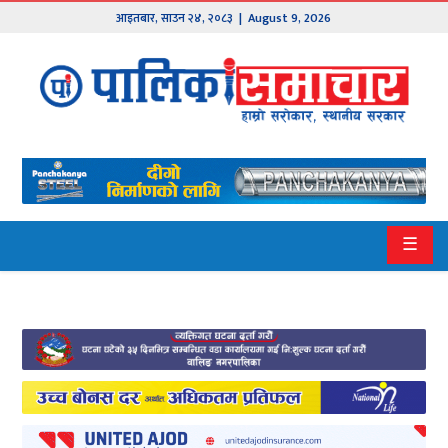
आइतबार
,
साउन
२४
,
२०८३
| August 9, 2026
मुख्य
समाचार
हाम्रो
पालिका
प्रदेश
☰
१
प्रदेश
२
बागमती
गण्डकी