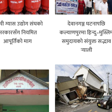
ी ग्यास उद्योग संघको
देवानगञ्ज घटनापछि
सरकारसँग नियमित
कल्याणपुरमा हिन्दु–मुस्लि
आपूर्तिको माग
समुदायको संयुक्त सद्भाव
र्‍याली