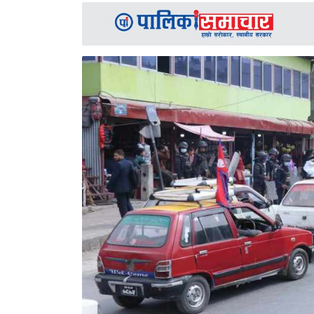
समाचार
अन्य
समाचार
Preeti
to
unicode
स्थानीय
तह
English