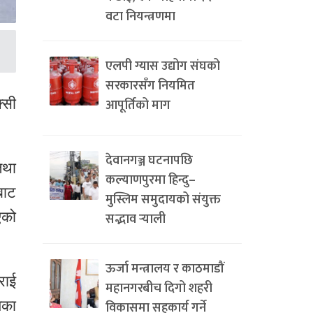
वटा नियन्त्रणमा
एलपी ग्यास उद्योग संघको
सरकारसँग नियमित
आपूर्तिको माग
्सी
देवानगञ्ज घटनापछि
तथा
कल्याणपुरमा हिन्दु–
बाट
मुस्लिम समुदायको संयुक्त
एको
सद्भाव र्‍याली
ऊर्जा मन्त्रालय र काठमाडौं
राई
महानगरबीच दिगो शहरी
यका
विकासमा सहकार्य गर्ने