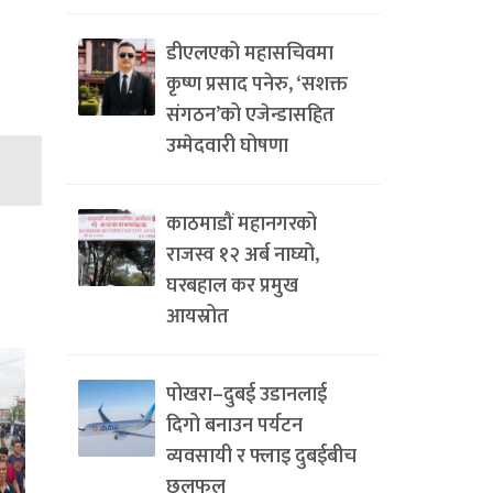
डीएलएको महासचिवमा
कृष्ण प्रसाद पनेरु, ‘सशक्त
संगठन’को एजेन्डासहित
उम्मेदवारी घोषणा
काठमाडौं महानगरको
राजस्व १२ अर्ब नाघ्यो,
घरबहाल कर प्रमुख
आयस्रोत
पोखरा–दुबई उडानलाई
दिगो बनाउन पर्यटन
व्यवसायी र फ्लाइ दुबईबीच
छलफल