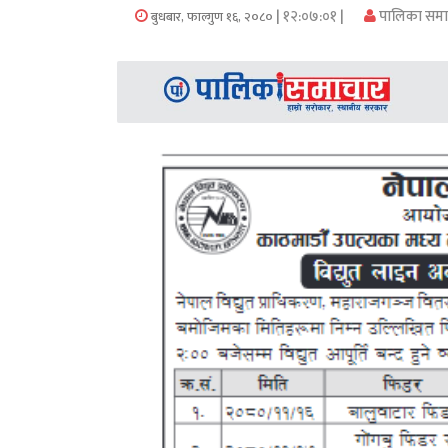
समाचार
| १२:०७:०१ |
पालिका समा
बुधबार, फाल्गुण १६, २०८०
अन्य
समाचार
Preeti
to
unicode
स्थानीय
तह
English