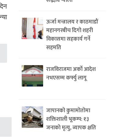
सद्भाव र्‍याली
दिन
्या
ऊर्जा मन्त्रालय र काठमाडौं
महानगरबीच दिगो शहरी
विकासमा सहकार्य गर्ने
सहमति
राजविराजमा अर्को आदेश
नभएसम्म कर्फ्यु लागू
जापानको कुमामोतोमा
शक्तिशाली भूकम्प: १३
जनाको मृत्यु, व्यापक क्षति