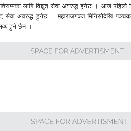
 गतेसम्मका लागि विद्युत् सेवा अवरुद्ध हुनेछ । आज पहिलो 
त् सेवा अवरुद्ध हुनेछ । महाराजगञ्ज मिनिसोदेखि पञ्चकन
लब्ध हुने छैन ।