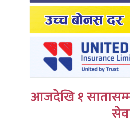
लुम्बिनी
कर्णाली
सुदुरपश्चिम
प्रदेश/
पालिका
समाचार
अन्तरवार्ता
आजदेखि १ सातासम्म का
फोटो
सेवा
समाचार
भिडियो