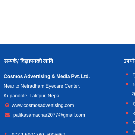
सम्पर्क/ विज्ञापनको लागि
उपयो
म
Cosmos Advertising & Media Pvt. Ltd.
प
Near to Netradham Eyecare Center,
स
Kupandole, Lalitpur, Nepal
ह
www.cosmosadvertising.com
palikasamachar2077@gmail.com
977 1 5904780, 5905667