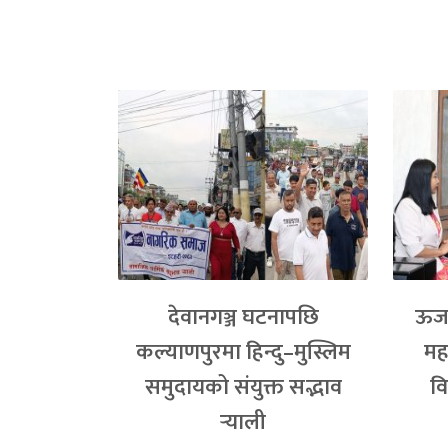
देवानगञ्ज घटनापछि
ऊर्ज
कल्याणपुरमा हिन्दु–मुस्लिम
मह
समुदायको संयुक्त सद्भाव
वि
र्‍याली