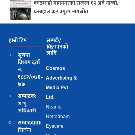
काठमाडौं महानगरको राजस्व १२ अर्ब नाघ्यो,
घरबहाल कर प्रमुख आयस्रोत
हाम्रो टिम
सम्पर्क/
विज्ञापनको
लागि
सूचना
विभाग दर्ता
नं.
Cosmos
१८८२/०७६–
Advertising &
७७
Media Pvt.
सम्पादक:
Ltd.
शम्भु
Near to
अधिकारी
Netradham
सम्वाददाता:
Eyecare
सिर्जना