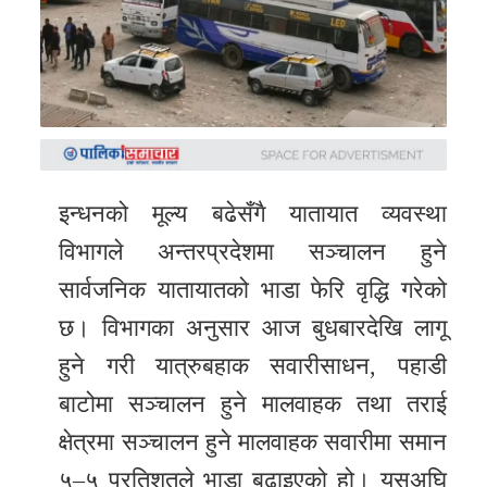
समाचार
अन्य
समाचार
Preeti
to
unicode
इन्धनको मूल्य बढेसँगै यातायात व्यवस्था
विभागले अन्तरप्रदेशमा सञ्चालन हुने
स्थानीय
सार्वजनिक यातायातको भाडा फेरि वृद्धि गरेको
तह
छ। विभागका अनुसार आज बुधबारदेखि लागू
English
हुने गरी यात्रुबहाक सवारीसाधन, पहाडी
बाटोमा सञ्चालन हुने मालवाहक तथा तराई
क्षेत्रमा सञ्चालन हुने मालवाहक सवारीमा समान
५–५ प्रतिशतले भाडा बढाइएको हो। यसअघि