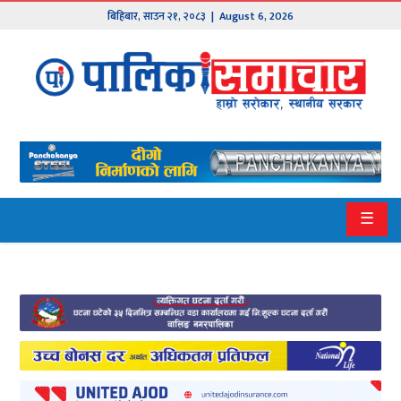
बिहिबार
,
साउन
२१
,
२०८३
| August 6, 2026
मुख्य
समाचार
हाम्रो
पालिका
प्रदेश
☰
१
प्रदेश
२
बागमती
गण्डकी