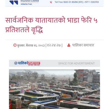
लुम्बिनी
सार्वजनिक यातायातको भाडा फेरि ५
कर्णाली
प्रतिशतले वृद्धि
सुदुरपश्चिम
प्रदेश/
| १२:२४:२७ |
पालिका समाचार
बुधबार, बैशाख १६, २०८३
पालिका
समाचार
अन्तरवार्ता
फोटो
समाचार
भिडियो