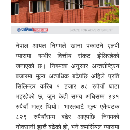
समाचार
अन्य
समाचार
Preeti
नेपाल आयल निगमले खाना पकाउने एलपी
to
ग्यासमा गम्भीर वित्तीय संकट झेलिरहेको
unicode
जनाएको छ। निगमका अनुसार अन्तर्राष्ट्रिय
स्थानीय
बजारमा मूल्य अत्यधिक बढेपछि अहिले प्रति
तह
सिलिन्डर करिब १ हजार ७८ रुपैयाँ घाटा
English
भइरहेको छ, जुन केही समय अघिसम्म ३३१
रुपैयाँ मात्र थियो। भारतबाटै मूल्य एकैपटक
८२९ रुपैयाँसम्म बढेर आएपछि निगमको
नोक्सानी ह्वात्तै बढेको हो, भने कमर्सियल ग्यासमा