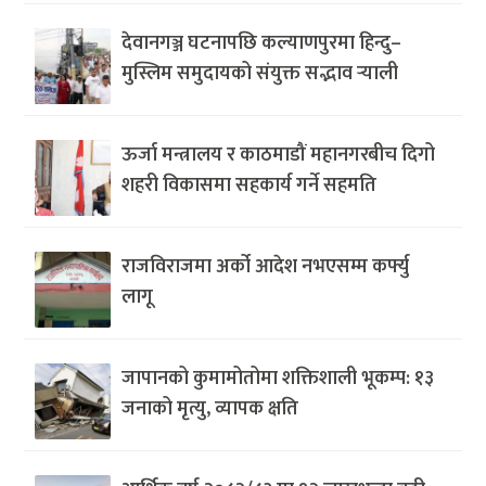
देवानगञ्ज घटनापछि कल्याणपुरमा हिन्दु–
मुस्लिम समुदायको संयुक्त सद्भाव र्‍याली
ऊर्जा मन्त्रालय र काठमाडौं महानगरबीच दिगो
शहरी विकासमा सहकार्य गर्ने सहमति
राजविराजमा अर्को आदेश नभएसम्म कर्फ्यु
लागू
जापानको कुमामोतोमा शक्तिशाली भूकम्प: १३
जनाको मृत्यु, व्यापक क्षति