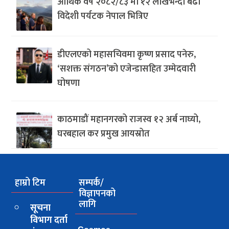
आर्थिक वर्ष २०८२/८३ मा १२ लाखभन्दा बढी
विदेशी पर्यटक नेपाल भित्रिए
डीएलएको महासचिवमा कृष्ण प्रसाद पनेरु,
‘सशक्त संगठन’को एजेन्डासहित उम्मेदवारी
घोषणा
काठमाडौं महानगरको राजस्व १२ अर्ब नाघ्यो,
घरबहाल कर प्रमुख आयस्रोत
हाम्रो टिम
सम्पर्क/
विज्ञापनको
लागि
सूचना
विभाग दर्ता