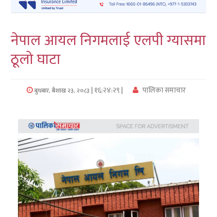
लुम्बिनी
नेपाल आयल निगमलाई एलपी ग्यासमा
कर्णाली
ठूलो घाटा
सुदुरपश्चिम
प्रदेश/
| १६:२४:२९ |
पालिका समाचार
बुधबार, बैशाख २३, २०८३
पालिका
समाचार
अन्तरवार्ता
फोटो
समाचार
भिडियो