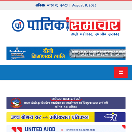
शनिबार
,
साउन
२३
,
२०८३
| August 8, 2026
मुख्य
समाचार
हाम्रो
पालिका
प्रदेश
☰
१
प्रदेश
२
बागमती
गण्डकी