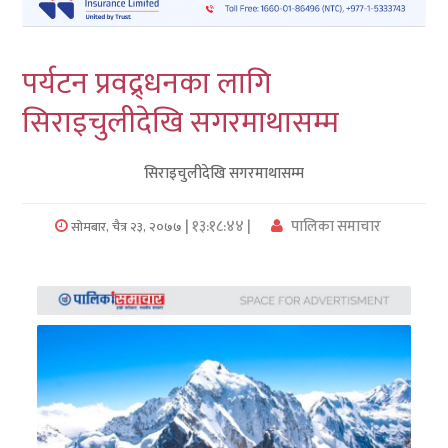
लुम्बिनी
पर्यटन प्रवद्र्धनका लागि
कर्णाली
सिराइचुलीदेखि सगरमाथासम्म
सुदुरपश्चिम
सिराइचुलीदेखि सगरमाथासम्म
प्रदेश/
पालिका
| १३:१८:४४ |
पालिका समाचार
सोमबार, चैत्र २३, २०७७
समाचार
अन्तरवार्ता
फोटो
समाचार
भिडियो