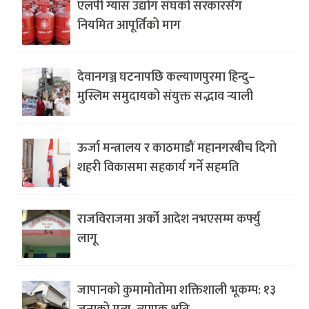
एलपी ग्यास उद्योग संघको सरकारसँग
नियमित आपूर्तिको माग
देवानगञ्ज घटनापछि कल्याणपुरमा हिन्दु–
मुस्लिम समुदायको संयुक्त सद्भाव र्‍याली
ऊर्जा मन्त्रालय र काठमाडौं महानगरबीच दिगो
शहरी विकासमा सहकार्य गर्ने सहमति
राजविराजमा अर्को आदेश नभएसम्म कर्फ्यु
लागू
जापानको कुमामोतोमा शक्तिशाली भूकम्प: १३