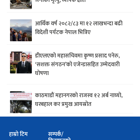
जनाको मृत्यु, व्यापक क्षति
आर्थिक वर्ष २०८२/८३ मा १२ लाखभन्दा बढी
विदेशी पर्यटक नेपाल भित्रिए
डीएलएको महासचिवमा कृष्ण प्रसाद पनेरु,
‘सशक्त संगठन’को एजेन्डासहित उम्मेदवारी
घोषणा
काठमाडौं महानगरको राजस्व १२ अर्ब नाघ्यो,
घरबहाल कर प्रमुख आयस्रोत
हाम्रो टिम
सम्पर्क/