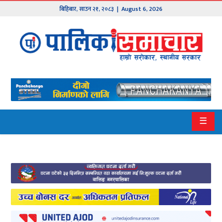
बिहिबार
,
साउन
२१
,
२०८३
| August 6, 2026
मुख्य
समाचार
हाम्रो
पालिका
प्रदेश
☰
१
प्रदेश
२
बागमती
गण्डकी