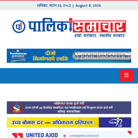
शनिबार
,
साउन
२३
,
२०८३
| August 8, 2026
मुख्य
समाचार
हाम्रो
पालिका
प्रदेश
☰
१
प्रदेश
२
बागमती
गण्डकी