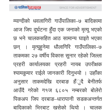
समाचार
अन्य
समाचार
म्याग्दीको धवलागिरी गाउँपालिका–७ बादिकामा
आज जिप दुर्घटना हुँदा एक जनाको मृत्यु भएको
Preeti
छ भने चालकसहित आठ सामान्य घाइते भएका
to
छन् । मृत्युहुनेमा धौलागिरि गाउँपालिका–७
unicode
ताकमका २७ वर्षीय विकास सुनार रहेको जिल्ला
स्थानीय
प्रहरी कार्यालयका प्रहरी नायब उपरीक्षक
तह
श्यामकुमार राईले जानकारी दिनुभयो । उहाँका
English
अनुसार ताकमदेखि दरबाङ हँुदै बेनीतर्फ
आउँदै गरेको ग१ज ६८०५ नम्बरको बोलेरो
पिकअप जिप दरबाङ–धारापानी सडकअन्तर्गत
बादिकाको भिरबाट खसेको थियो । चालक