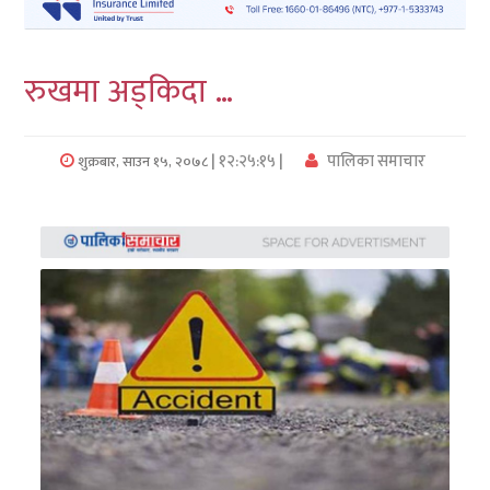
लुम्बिनी
रुखमा अड्किदा …
कर्णाली
सुदुरपश्चिम
| १२:२५:१५ |
पालिका समाचार
शुक्रबार, साउन १५, २०७८
प्रदेश/
पालिका
समाचार
अन्तरवार्ता
फोटो
समाचार
भिडियो