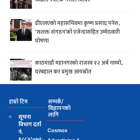
विदेशी पर्यटक नेपाल भित्रिए
डीएलएको महासचिवमा कृष्ण प्रसाद पनेरु,
‘सशक्त संगठन’को एजेन्डासहित उम्मेदवारी
घोषणा
काठमाडौं महानगरको राजस्व १२ अर्ब नाघ्यो,
घरबहाल कर प्रमुख आयस्रोत
हाम्रो टिम
सम्पर्क/
विज्ञापनको
लागि
सूचना
विभाग दर्ता
नं.
Cosmos
१८८२/०७६–