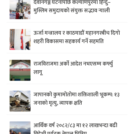
देवानगञ्ज घटनापछि कल्याणपुरमा हिन्दु–
मुस्लिम समुदायको संयुक्त सद्भाव र्‍याली
ऊर्जा मन्त्रालय र काठमाडौं महानगरबीच दिगो
शहरी विकासमा सहकार्य गर्ने सहमति
राजविराजमा अर्को आदेश नभएसम्म कर्फ्यु
लागू
जापानको कुमामोतोमा शक्तिशाली भूकम्प: १३
जनाको मृत्यु, व्यापक क्षति
आर्थिक वर्ष २०८२/८३ मा १२ लाखभन्दा बढी