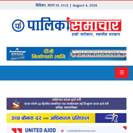
बिहिबार
,
साउन
२१
,
२०८३
| August 6, 2026
मुख्य
समाचार
हाम्रो
पालिका
प्रदेश
☰
१
प्रदेश
२
बागमती
गण्डकी