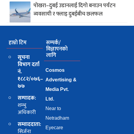
पोखरा–दुबई उडानलाई दिगो बनाउन पर्यटन
व्यवसायी र फ्लाइ दुबईबीच छलफल
हाम्रो टिम
सम्पर्क/
विज्ञापनको
लागि
सूचना
विभाग दर्ता
नं.
Cosmos
१८८२/०७६–
Advertising &
७७
Media Pvt.
सम्पादक:
Ltd.
शम्भु
Near to
अधिकारी
Netradham
सम्वाददाता:
Eyecare
सिर्जना