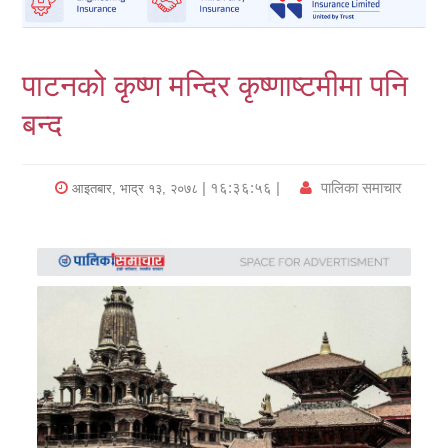
लुम्बिनी
पाटनको कृष्ण मन्दिर कृष्णाष्टमीमा पनि
कर्णाली
बन्द
सुदुरपश्चिम
प्रदेश/
| १६:३६:५६ |
पालिका समाचार
आइतबार, भाद्र १३, २०७८
पालिका
समाचार
अन्तरवार्ता
फोटो
समाचार
भिडियो