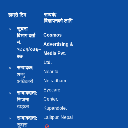
हाम्रो टिम
सम्पर्क/
विज्ञापनको लागि
सूचना
Cosmos
विभाग दर्ता
नं.
Advertising &
१८८२/०७६–
Media Pvt.
७७
Ltd.
सम्पादक:
Near to
शम्भु
Netradham
अधिकारी
Eyecare
सम्वाददाता:
Center,
सिर्जना
खड्का
Kupandole,
Lalitpur, Nepal
सम्वाददाता:
सुवास