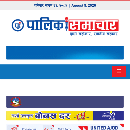
शनिबार
,
साउन
२३
,
२०८३
| August 8, 2026
मुख्य
समाचार
हाम्रो
पालिका
प्रदेश
☰
१
प्रदेश
२
बागमती
गण्डकी