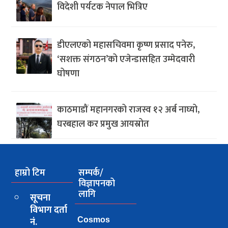
विदेशी पर्यटक नेपाल भित्रिए
डीएलएको महासचिवमा कृष्ण प्रसाद पनेरु,
‘सशक्त संगठन’को एजेन्डासहित उम्मेदवारी
घोषणा
काठमाडौं महानगरको राजस्व १२ अर्ब नाघ्यो,
घरबहाल कर प्रमुख आयस्रोत
हाम्रो टिम
सम्पर्क/
विज्ञापनको
लागि
सूचना
विभाग दर्ता
नं.
Cosmos