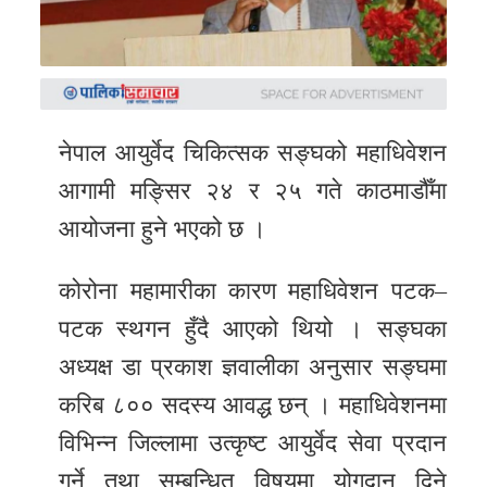
समाचार
अन्य
समाचार
Preeti
नेपाल आयुर्वेद चिकित्सक सङ्घको महाधिवेशन
to
आगामी मङ्सिर २४ र २५ गते काठमाडौँमा
unicode
आयोजना हुने भएको छ ।
स्थानीय
कोरोना महामारीका कारण महाधिवेशन पटक–
तह
पटक स्थगन हुँदै आएको थियो । सङ्घका
English
अध्यक्ष डा प्रकाश ज्ञवालीका अनुसार सङ्घमा
करिब ८०० सदस्य आवद्ध छन् । महाधिवेशनमा
विभिन्न जिल्लामा उत्कृष्ट आयुर्वेद सेवा प्रदान
गर्ने तथा सम्बन्धित विषयमा योगदान दिने