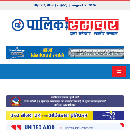
आइतबार
,
साउन
२४
,
२०८३
| August 9, 2026
मुख्य
समाचार
हाम्रो
पालिका
प्रदेश
☰
१
प्रदेश
२
बागमती
गण्डकी