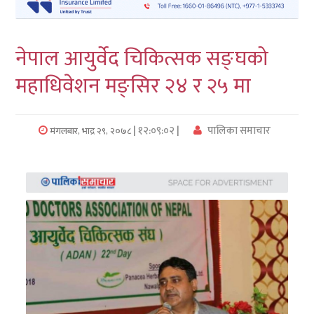
लुम्बिनी
नेपाल आयुर्वेद चिकित्सक सङ्घको
कर्णाली
महाधिवेशन मङ्सिर २४ र २५ मा
सुदुरपश्चिम
प्रदेश/
| १२:०९:०२ |
पालिका समाचार
मंगलबार, भाद्र २९, २०७८
पालिका
समाचार
अन्तरवार्ता
फोटो
समाचार
भिडियो