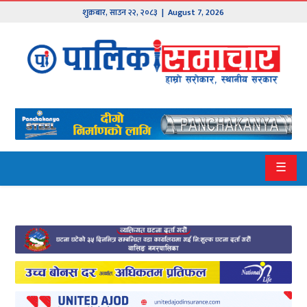
शुक्रबार
,
साउन
२२
,
२०८३
| August 7, 2026
मुख्य
समाचार
हाम्रो
पालिका
प्रदेश
☰
१
प्रदेश
२
बागमती
गण्डकी