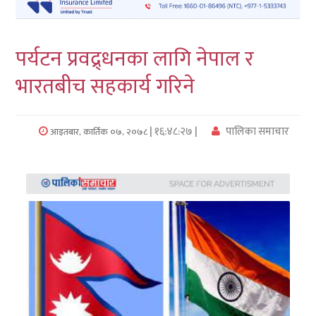
लुम्बिनी
पर्यटन प्रवद्र्धनका लागि नेपाल र
कर्णाली
भारतबीच सहकार्य गरिने
सुदुरपश्चिम
प्रदेश/
| १६:४८:२७ |
पालिका समाचार
आइतबार, कार्तिक ०७, २०७८
पालिका
समाचार
अन्तरवार्ता
फोटो
समाचार
भिडियो