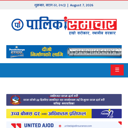
शुक्रबार
,
साउन
२२
,
२०८३
| August 7, 2026
मुख्य
समाचार
हाम्रो
पालिका
प्रदेश
☰
१
प्रदेश
२
बागमती
गण्डकी