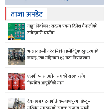
ताजा अपडेट
नाट्टा निर्वाचन : सदस्य पदमा दिनेश मैनालीको
उम्मेदवारी चर्चामा
भन्सार छली गरेर भित्रिने इलेक्ट्रिक स्कुटरमाथि
कडाइ, एक महिनामा १२ वटा नियन्त्रणमा
एलपी ग्यास उद्योग संघको सरकारसँग
नियमित आपूर्तिको माग
देवानगञ्ज घटनापछि कल्याणपुरमा हिन्दु–
मुस्लिम समुदायको संयुक्त सद्भाव र्‍याली