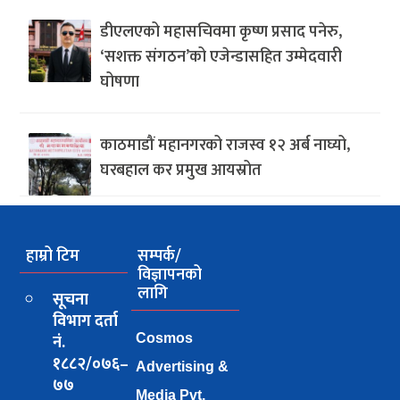
डीएलएको महासचिवमा कृष्ण प्रसाद पनेरु,
‘सशक्त संगठन’को एजेन्डासहित उम्मेदवारी
घोषणा
काठमाडौं महानगरको राजस्व १२ अर्ब नाघ्यो,
घरबहाल कर प्रमुख आयस्रोत
हाम्रो टिम
सम्पर्क/
विज्ञापनको
लागि
सूचना
विभाग दर्ता
नं.
Cosmos
१८८२/०७६–
Advertising &
७७
Media Pvt.