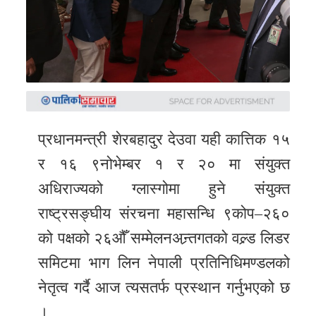
समाचार
अन्य
समाचार
Preeti
to
unicode
प्रधानमन्त्री शेरबहादुर देउवा यही कात्तिक १५
र १६ ९नोभेम्बर १ र २० मा संयुक्त
स्थानीय
अधिराज्यको ग्लास्गोमा हुने संयुक्त
तह
राष्ट्रसङ्घीय संरचना महासन्धि ९कोप–२६०
English
को पक्षको २६औँ सम्मेलनअन्र्तगतको वल्र्ड लिडर
समिटमा भाग लिन नेपाली प्रतिनिधिमण्डलको
नेतृत्व गर्दै आज त्यसतर्फ प्रस्थान गर्नुभएको छ
।