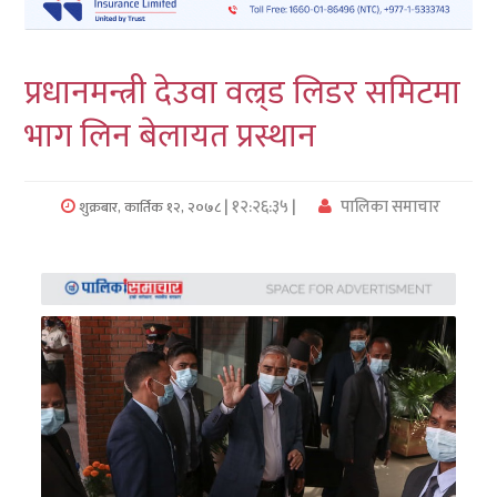
लुम्बिनी
प्रधानमन्त्री देउवा वल्र्ड लिडर समिटमा
कर्णाली
भाग लिन बेलायत प्रस्थान
सुदुरपश्चिम
प्रदेश/
| १२:२६:३५ |
पालिका समाचार
शुक्रबार, कार्तिक १२, २०७८
पालिका
समाचार
अन्तरवार्ता
फोटो
समाचार
भिडियो