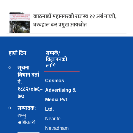
काठमाडौं महानगरको राजस्व १२ अर्ब नाघ्यो,
घरबहाल कर प्रमुख आयस्रोत
हाम्रो टिम
सम्पर्क/
विज्ञापनको
लागि
सूचना
विभाग दर्ता
नं.
Cosmos
१८८२/०७६–
Advertising &
७७
Media Pvt.
सम्पादक:
Ltd.
शम्भु
Near to
अधिकारी
Netradham