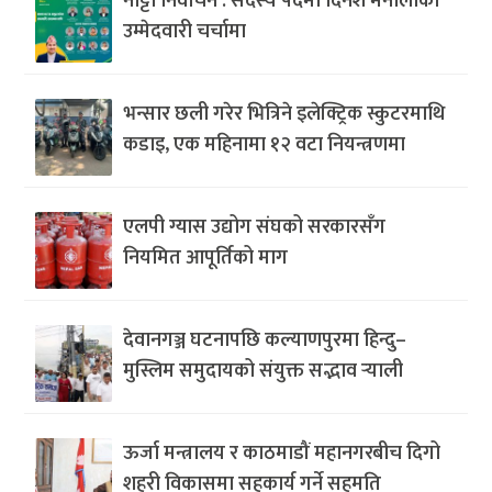
नाट्टा निर्वाचन : सदस्य पदमा दिनेश मैनालीको
उम्मेदवारी चर्चामा
भन्सार छली गरेर भित्रिने इलेक्ट्रिक स्कुटरमाथि
कडाइ, एक महिनामा १२ वटा नियन्त्रणमा
एलपी ग्यास उद्योग संघको सरकारसँग
नियमित आपूर्तिको माग
देवानगञ्ज घटनापछि कल्याणपुरमा हिन्दु–
मुस्लिम समुदायको संयुक्त सद्भाव र्‍याली
ऊर्जा मन्त्रालय र काठमाडौं महानगरबीच दिगो
शहरी विकासमा सहकार्य गर्ने सहमति