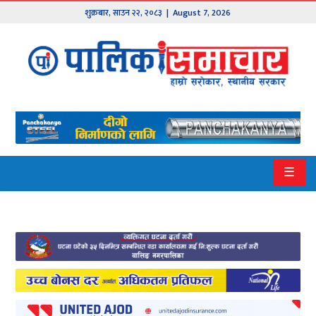
शुक्रबार
,
साउन
२२
,
२०८३
| August 7, 2026
मुख्य
समाचार
हाम्रो
पालिका
प्रदेश
☰
१
प्रदेश
२
बागमती
गण्डकी