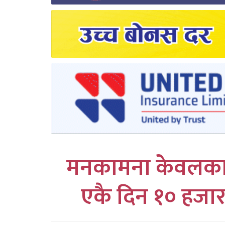
लुम्बिनी
कर्णाली
सुदुरपश्चिम
प्रदेश/
पालिका
समाचार
अन्तरवार्ता
मनकामना केवलकारमा
फोटो
एकै दिन १० हजार 
समाचार
भिडियो