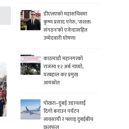
डीएलएको महासचिवमा
कृष्ण प्रसाद पनेरु, ‘सशक्त
संगठन’को एजेन्डासहित
उम्मेदवारी घोषणा
काठमाडौं महानगरको
राजस्व १२ अर्ब नाघ्यो,
घरबहाल कर प्रमुख
आयस्रोत
पोखरा–दुबई उडानलाई
दिगो बनाउन पर्यटन
व्यवसायी र फ्लाइ दुबईबीच
छलफल