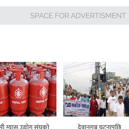
ी ग्यास उद्योग संघको
देवानगञ्ज घटनापछि