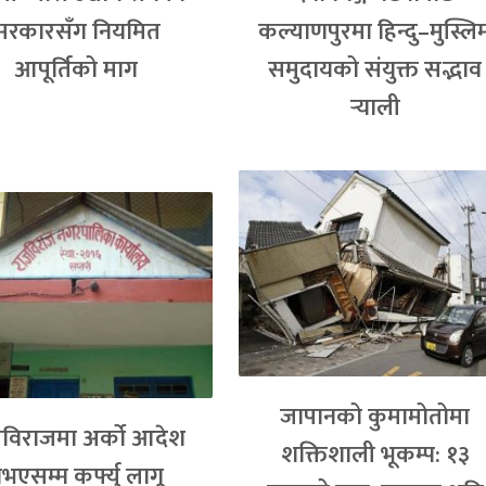
सरकारसँग नियमित
कल्याणपुरमा हिन्दु–मुस्लि
आपूर्तिको माग
समुदायको संयुक्त सद्भाव
र्‍याली
जापानको कुमामोतोमा
विराजमा अर्को आदेश
शक्तिशाली भूकम्प: १३
भएसम्म कर्फ्यु लागू