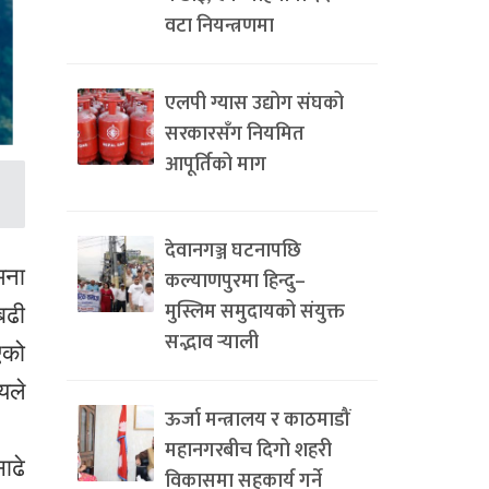
वटा नियन्त्रणमा
एलपी ग्यास उद्योग संघको
सरकारसँग नियमित
आपूर्तिको माग
देवानगञ्ज घटनापछि
मना
कल्याणपुरमा हिन्दु–
मुस्लिम समुदायको संयुक्त
बढी
सद्भाव र्‍याली
एको
यले
ऊर्जा मन्त्रालय र काठमाडौं
महानगरबीच दिगो शहरी
ाढे
विकासमा सहकार्य गर्ने