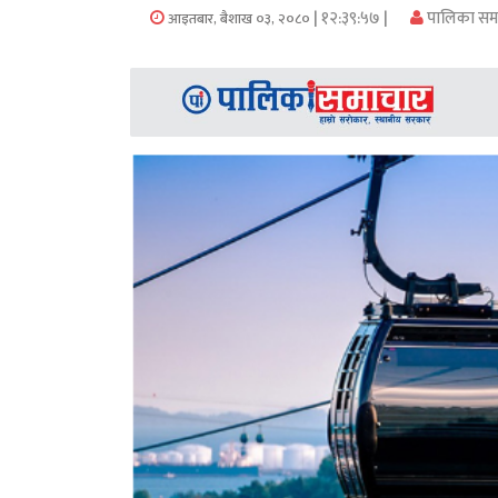
समाचार
| १२:३९:५७ |
पालिका सम
आइतबार, बैशाख ०३, २०८०
अन्य
समाचार
Preeti
to
unicode
स्थानीय
तह
English