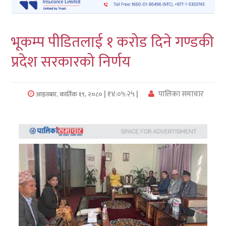
लुम्बिनी
भूकम्प पीडितलाई १ करोड दिने गण्डकी
कर्णाली
प्रदेश सरकारको निर्णय
सुदुरपश्चिम
प्रदेश/
| १४:०५:२५ |
पालिका समाचार
आइतबार, कार्तिक १९, २०८०
पालिका
समाचार
अन्तरवार्ता
फोटो
समाचार
भिडियो