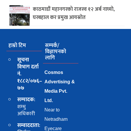
काठमाडौं महानगरको राजस्व १२ अर्ब नाघ्यो,
घरबहाल कर प्रमुख आयस्रोत
हाम्रो टिम
सम्पर्क/
विज्ञापनको
लागि
सूचना
विभाग दर्ता
नं.
Cosmos
१८८२/०७६–
Advertising &
७७
Media Pvt.
सम्पादक:
Ltd.
शम्भु
Near to
अधिकारी
Netradham
सम्वाददाता:
Eyecare