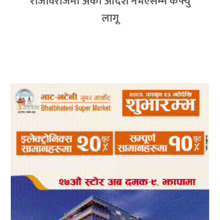
राजविराजमा अर्को आदेश नभएसम्म कर्फ्यु
लागू