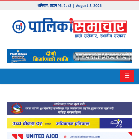
शनिबार
,
साउन
२३
,
२०८३
| August 8, 2026
मुख्य
समाचार
हाम्रो
पालिका
प्रदेश
☰
१
प्रदेश
२
बागमती
गण्डकी