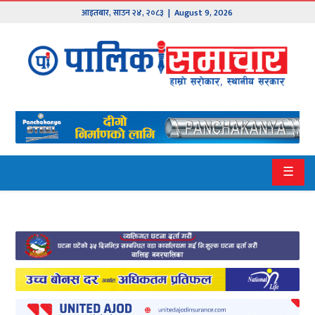
आइतबार
,
साउन
२४
,
२०८३
| August 9, 2026
मुख्य
समाचार
हाम्रो
पालिका
प्रदेश
☰
१
प्रदेश
२
बागमती
गण्डकी