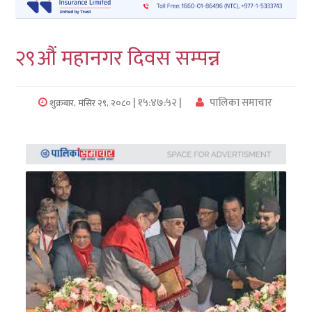
लुम्बिनी
२९औं महानगर दिवस सम्पन्न
कर्णाली
सुदुरपश्चिम
| १५:४७:५२ |
पालिका समाचार
शुक्रबार, मंसिर २९, २०८०
प्रदेश/
पालिका
समाचार
अन्तरवार्ता
फोटो
समाचार
भिडियो