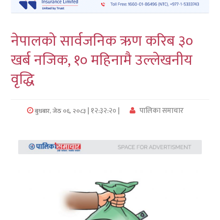
लुम्बिनी
नेपालको सार्वजनिक ऋण करिब ३०
कर्णाली
खर्ब नजिक, १० महिनामै उल्लेखनीय
सुदुरपश्चिम
वृद्धि
प्रदेश/
पालिका
| १२:३२:२० |
पालिका समाचार
बुधबार, जेठ ०६, २०८३
समाचार
अन्तरवार्ता
फोटो
समाचार
भिडियो