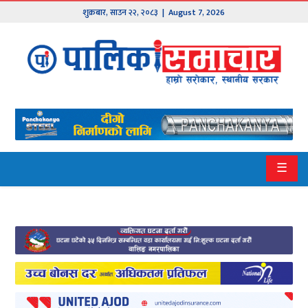
शुक्रबार
,
साउन
२२
,
२०८३
| August 7, 2026
मुख्य
समाचार
हाम्रो
पालिका
प्रदेश
☰
१
प्रदेश
२
बागमती
गण्डकी