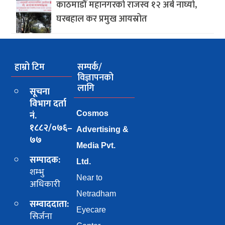
काठमाडौं महानगरको राजस्व १२ अर्ब नाघ्यो,
घरबहाल कर प्रमुख आयस्रोत
हाम्रो टिम
सम्पर्क/
विज्ञापनको
लागि
सूचना
विभाग दर्ता
नं.
Cosmos
१८८२/०७६–
Advertising &
७७
Media Pvt.
सम्पादक:
Ltd.
शम्भु
Near to
अधिकारी
Netradham
सम्वाददाता:
Eyecare
सिर्जना