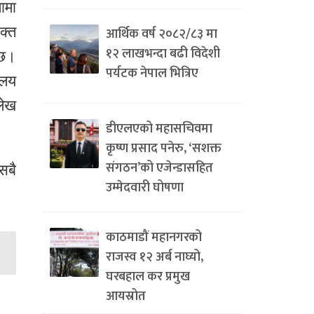
ामा
क्त
आर्थिक वर्ष २०८२/८३ मा
१२ लाखभन्दा बढी विदेशी
 छ।
पर्यटक नेपाल भित्रिए
ालय
लेख
डीएलएको महासचिवमा
कृष्ण प्रसाद पनेरु, ‘सशक्त
संगठन’को एजेन्डासहित
सबै
उम्मेदवारी घोषणा
काठमाडौं महानगरको
राजस्व १२ अर्ब नाघ्यो,
घरबहाल कर प्रमुख
आयस्रोत