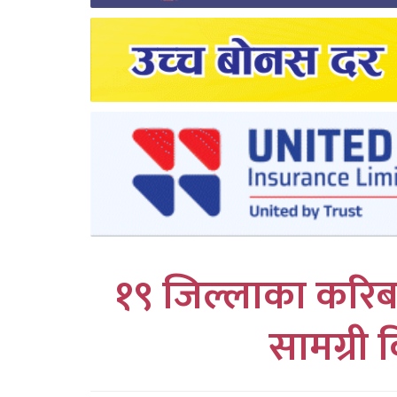
लुम्बिनी
कर्णाली
सुदुरपश्चिम
प्रदेश/
पालिका
समाचार
अन्तरवार्ता
१९ जिल्लाका करिब ३
फोटो
सामग्री 
समाचार
भिडियो