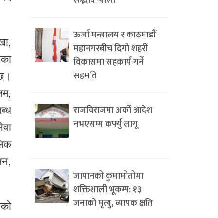
सद्भाव र्‍याली
ऊर्जा मन्त्रालय र काठमाडौं
खा,
महानगरबीच दिगो शहरी
ाका
विकासमा सहकार्य गर्ने
सहमति
ेछ।
लम,
राजविराजमा अर्को आदेश
ब्ध
नभएसम्म कर्फ्यु लागू
ेवा
षिक
लन,
जापानको कुमामोतोमा
शक्तिशाली भूकम्प: १३
जनाको मृत्यु, व्यापक क्षति
रूको