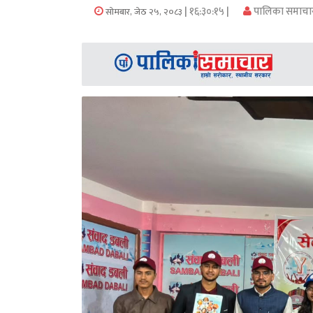
समाचार
| १६:३०:१५ |
पालिका समाचा
सोमबार, जेठ २५, २०८३
अन्य
समाचार
Preeti
to
unicode
स्थानीय
तह
English