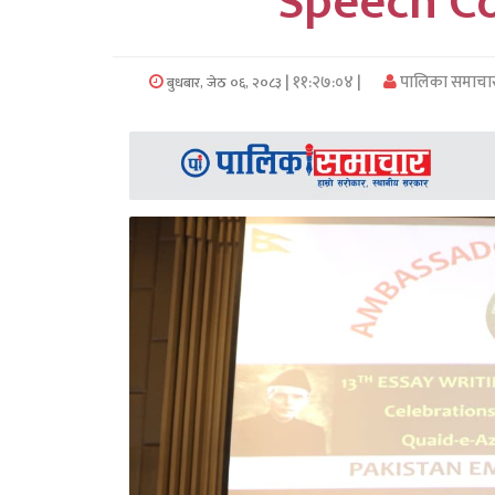
Speech C
समाचार
अन्य
| ११:२७:०४ |
पालिका समाचा
बुधबार, जेठ ०६, २०८३
समाचार
Preeti
to
unicode
स्थानीय
तह
English