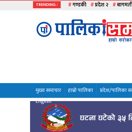
गण्डकी
प्रदेश २
बागमत
TRENDING :
मुख्य
समाचार
हाम्रो
पालिका
प्रदेश
१
मुख्य समाचार
हाम्रो पालिका
प्रदेश/पालिका 
प्रदेश
English
२
बागमती
गण्डकी