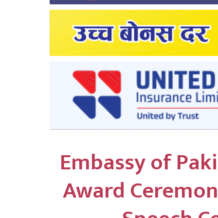
लुम्बिनी
कर्णाली
सुदुरपश्चिम
प्रदेश/
पालिका
समाचार
अन्तरवार्ता
Embassy of Pak
फोटो
Award Ceremony
समाचार
भिडियो