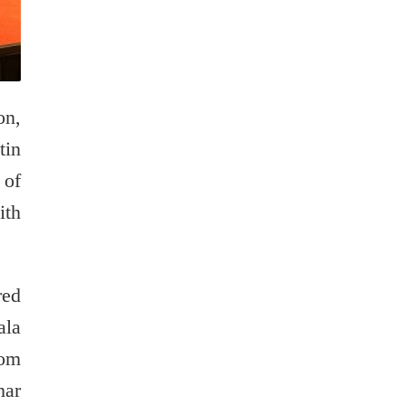
on,
tin
 of
ith
red
ala
rom
har