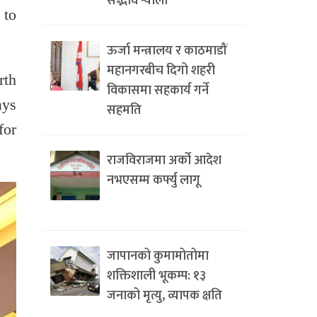
सद्भाव र्‍याली
 to
ऊर्जा मन्त्रालय र काठमाडौं
महानगरबीच दिगो शहरी
rth
विकासमा सहकार्य गर्ने
ays
सहमति
for
राजविराजमा अर्को आदेश
नभएसम्म कर्फ्यु लागू
जापानको कुमामोतोमा
शक्तिशाली भूकम्प: १३
जनाको मृत्यु, व्यापक क्षति